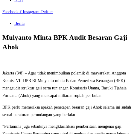
KLIP
Facebook-f
Instagram
Twitter
Berita
Mulyanto Minta BPK Audit Besaran Gaji
Ahok
Jakarta (3/8) – Agar tidak menimbulkan polemik di masyarakat, Anggota
Komisi VII DPR RI Mulyanto minta Badan Pemeriksa Keuangan (BPK)
mengaudit struktur gaji serta tunjangan Komisaris Utama, Basuki Tjahaja
Purnama (Ahok) yang mencapai miliaran rupiah per bulan.
BPK perlu memeriksa apakah penetapan besaran gaji Ahok selama ini sudah
sesuai peraturan perundangan yang berlaku.
“Pertamina juga sebaiknya mengklarifikasi pemberitaan mengenai gaji
Komisaris Utama Pertamina yang viral di medsos dan media massa lainnya.