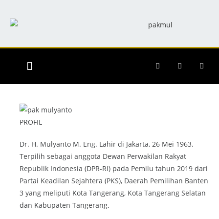
RILIS BERITA
INFO KEGIATAN
INFO DAPIL
PROFIL
Dr. H. Mulyanto M. Eng. Lahir di Jakarta, 26 Mei 1963.
Terpilih sebagai anggota Dewan Perwakilan Rakyat
Republik Indonesia (DPR-RI) pada Pemilu tahun 2019 dari
Partai Keadilan Sejahtera (PKS), Daerah Pemilihan Banten
3 yang meliputi Kota Tangerang, Kota Tangerang Selatan
dan Kabupaten Tangerang.