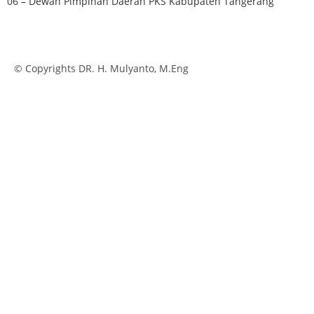
06 – Dewan Pimpinan Daerah PKS Kabupaten Tangerang
© Copyrights DR. H. Mulyanto, M.Eng