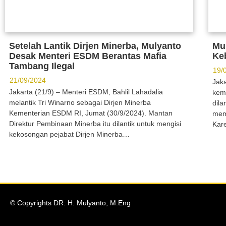
Setelah Lantik Dirjen Minerba, Mulyanto
Mu
Desak Menteri ESDM Berantas Mafia
Keb
Tambang Ilegal
19/
21/09/2024
Jak
Jakarta (21/9) – Menteri ESDM, Bahlil Lahadalia
kemb
melantik Tri Winarno sebagai Dirjen Minerba
dila
Kementerian ESDM RI, Jumat (30/9/2024). Mantan
mem
Direktur Pembinaan Minerba itu dilantik untuk mengisi
Kar
kekosongan pejabat Dirjen Minerba…
© Copyrights DR. H. Mulyanto, M.Eng