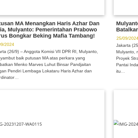
tusan MA Menangkan Haris Azhar Dan
Mulyant
tia, Mulyanto: Pemerintahan Prabowo
Batalka
rus Bongkar Beking Mafia Tambang!
25/09/202
09/2024
Jakarta (2
rta (26/9) – Anggota Komisi VII DPR RI, Mulyanto,
Mulyanto, 
yambut baik putusan MA atas perkara yang
Proyek Str
ibatkan Menko Marves Luhut Binsar Pandjaitan
Pantai Ind
gan Pendiri Lembaga Lokataru Haris Azhar dan
itu…
rdinator…