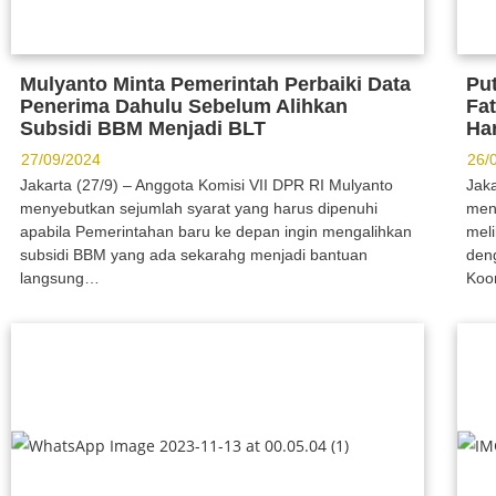
Mulyanto Minta Pemerintah Perbaiki Data
Pu
Penerima Dahulu Sebelum Alihkan
Fa
Subsidi BBM Menjadi BLT
Ha
27/09/2024
26/
Jakarta (27/9) – Anggota Komisi VII DPR RI Mulyanto
Jaka
menyebutkan sejumlah syarat yang harus dipenuhi
men
apabila Pemerintahan baru ke depan ingin mengalihkan
mel
subsidi BBM yang ada sekarahg menjadi bantuan
den
langsung…
Koo