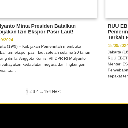
lyanto Minta Presiden Batalkan
RUU EBE
ijakan Izin Ekspor Pasir Laut!
Pemerin
Terkait
09/2024
18/09/202
arta (19/9) – Kebijakan Pemerintah membuka
Jakarta (1
ali izin ekspor pasir laut setelah selama 20 tahun
RUU EBET 
rang dinilai Anggota Komisi VII DPR RI Mulyanto
Menteri ES
bahayakan kedaulatan negara dan lingkungan.
Penyebabn
ena itu,…
sepakat te
1
2
3
4
…
194
Next