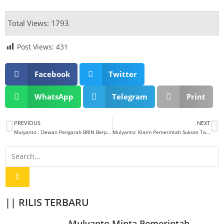
Total Views: 1793
Post Views:
431
Facebook
Twitter
WhatsApp
Telegram
Print
PREVIOUS
NEXT
Mulyanto : Dewan Pengarah BRIN Berpotensi Politisasi Lembaga Ilmiah
Mulyanto: Klaim Pemerintah Sukses Tangani Covid-19 Berlebihan
|| RILIS TERBARU
Mulyanto Minta Pemerintah