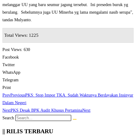
melanggar UU yang baru seumur jagung tersebut. Ini preseden buruk yg
berulang. Sebelumnya juga UU Minerba yg lama mengalami nasib serupa”,
tandas Mulyanto.
Total Views: 1225
Post Views:
630
Facebook
Twitter
WhatsApp
Telegram
Print
Prev
Previous
PKS: Stop Impor TKA. Sudah Waktunya Berdayakan Insinyur
Dalam Negeri
Next
PKS Desak BPK Audit Khusus Pertamina
Next
Search
|| RILIS TERBARU