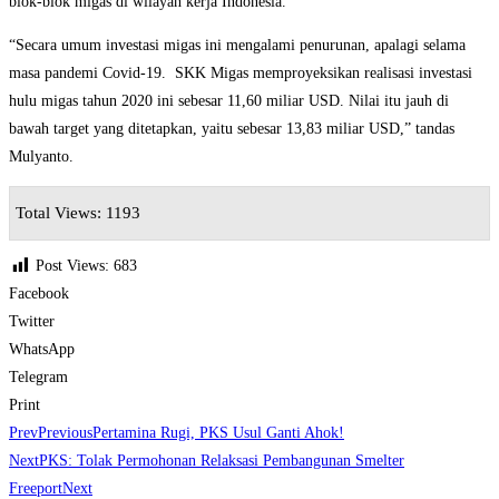
blok-blok migas di wilayah kerja Indonesia.
“Secara umum investasi migas ini mengalami penurunan, apalagi selama
masa pandemi Covid-19. SKK Migas memproyeksikan realisasi investasi
hulu migas tahun 2020 ini sebesar 11,60 miliar USD. Nilai itu jauh di
bawah target yang ditetapkan, yaitu sebesar 13,83 miliar USD,” tandas
Mulyanto.
Total Views: 1193
Post Views:
683
Facebook
Twitter
WhatsApp
Telegram
Print
Prev
Previous
Pertamina Rugi, PKS Usul Ganti Ahok!
Next
PKS: Tolak Permohonan Relaksasi Pembangunan Smelter
Freeport
Next