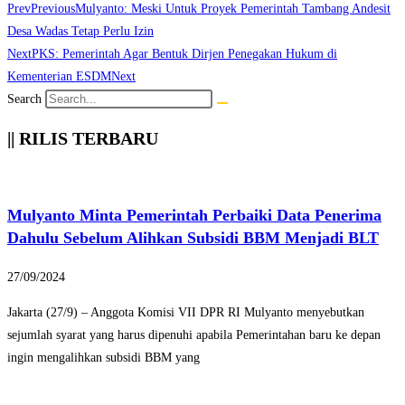
Prev
Previous
Mulyanto: Meski Untuk Proyek Pemerintah Tambang Andesit
Desa Wadas Tetap Perlu Izin
Next
PKS: Pemerintah Agar Bentuk Dirjen Penegakan Hukum di
Kementerian ESDM
Next
Search
|| RILIS TERBARU
Mulyanto Minta Pemerintah Perbaiki Data Penerima
Dahulu Sebelum Alihkan Subsidi BBM Menjadi BLT
27/09/2024
Jakarta (27/9) – Anggota Komisi VII DPR RI Mulyanto menyebutkan
sejumlah syarat yang harus dipenuhi apabila Pemerintahan baru ke depan
ingin mengalihkan subsidi BBM yang