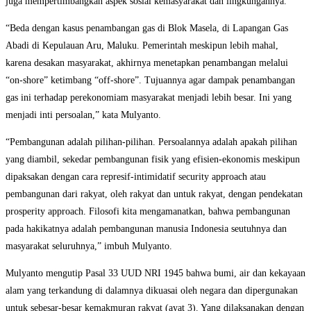
juga mempertimbangkan aspek sosial kemasyarakat dan lingkungannya.
“Beda dengan kasus penambangan gas di Blok Masela, di Lapangan Gas
Abadi di Kepulauan Aru, Maluku. Pemerintah meskipun lebih mahal,
karena desakan masyarakat, akhirnya menetapkan penambangan melalui
“on-shore” ketimbang “off-shore”. Tujuannya agar dampak penambangan
gas ini terhadap perekonomiam masyarakat menjadi lebih besar. Ini yang
menjadi inti persoalan,” kata Mulyanto.
“Pembangunan adalah pilihan-pilihan. Persoalannya adalah apakah pilihan
yang diambil, sekedar pembangunan fisik yang efisien-ekonomis meskipun
dipaksakan dengan cara represif-intimidatif security approach atau
pembangunan dari rakyat, oleh rakyat dan untuk rakyat, dengan pendekatan
prosperity approach. Filosofi kita mengamanatkan, bahwa pembangunan
pada hakikatnya adalah pembangunan manusia Indonesia seutuhnya dan
masyarakat seluruhnya,” imbuh Mulyanto.
Mulyanto mengutip Pasal 33 UUD NRI 1945 bahwa bumi, air dan kekayaan
alam yang terkandung di dalamnya dikuasai oleh negara dan dipergunakan
untuk sebesar-besar kemakmuran rakyat (ayat 3). Yang dilaksanakan dengan