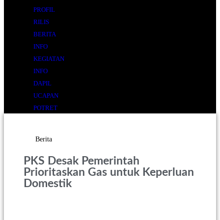
PROFIL
RILIS
BERITA
INFO
KEGIATAN
INFO
DAPIL
UCAPAN
POTRET
KLIP
Berita
PKS Desak Pemerintah
Prioritaskan Gas untuk Keperluan
Domestik