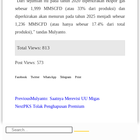
“Dari sejumlah itu pada tahun 2020 diperkirakan ekspor gas
sebesar 1,999 MMSCFD (atau 33% dari produksi) dan
diperkirakan akan menurun pada tahun 2025 menjadi sebesar
1,236 MMSCFD (atau hanya sebesar 17.4% dari total
produksi),” tandas Mulyanto.
Total Views: 813
Post Views:
573
Facebook
Twitter
WhatsApp
Telegram
Print
Previous
Mulyanto: Saatnya Merevisi UU Migas
Next
PKS Tolak Penghapusan Premium