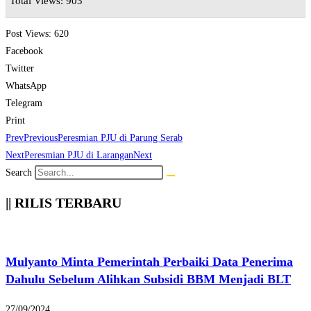
Total Views: 903
Post Views:
620
Facebook
Twitter
WhatsApp
Telegram
Print
Prev
Previous
Peresmian PJU di Parung Serab
Next
Peresmian PJU di Larangan
Next
Search
|| RILIS TERBARU
Mulyanto Minta Pemerintah Perbaiki Data Penerima
Dahulu Sebelum Alihkan Subsidi BBM Menjadi BLT
27/09/2024