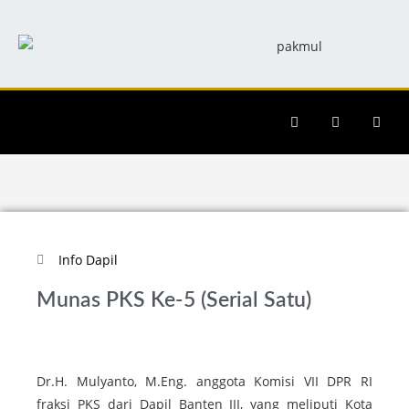
RILIS BERITA
INFO KEGIATAN
INFO DAPIL
Info Dapil
Munas PKS Ke-5 (Serial Satu)
Dr.H. Mulyanto, M.Eng. anggota Komisi VII DPR RI
fraksi PKS dari Dapil Banten III, yang meliputi Kota