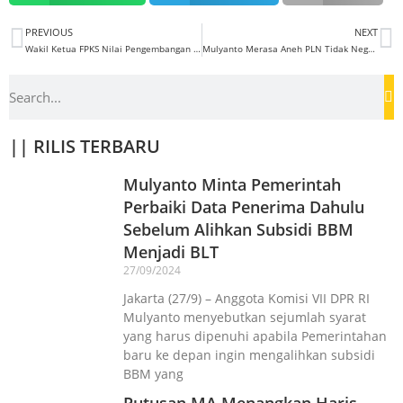
PREVIOUS
NEXT
Wakil Ketua FPKS Nilai Pengembangan Vaksin Merah Putih Sangat Urgen
Mulyanto Merasa Aneh PLN Tidak Negosiasi Ulang Nilai TOP Pembelian Listrik Ke Swasta
|| RILIS TERBARU
Mulyanto Minta Pemerintah
Perbaiki Data Penerima Dahulu
Sebelum Alihkan Subsidi BBM
Menjadi BLT
27/09/2024
Jakarta (27/9) – Anggota Komisi VII DPR RI
Mulyanto menyebutkan sejumlah syarat
yang harus dipenuhi apabila Pemerintahan
baru ke depan ingin mengalihkan subsidi
BBM yang
Putusan MA Menangkan Haris