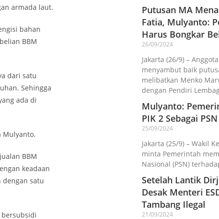
an armada laut.
Putusan MA Menan
Fatia, Mulyanto:
engisi bahan
Harus Bongkar Be
mbelian BBM
26/09/2024
Jakarta (26/9) – Anggota
menyambut baik putusa
a dari satu
melibatkan Menko Marv
abuhan. Sehingga
dengan Pendiri Lemba
yang ada di
Mulyanto: Pemeri
PIK 2 Sebagai PSN
25/09/2024
a Mulyanto.
Jakarta (25/9) – Wakil K
minta Pemerintah memba
njualan BBM
Nasional (PSN) terhada
 dengan keadaan
Setelah Lantik Di
n dengan satu
Desak Menteri ES
Tambang Ilegal
 bersubsidi
21/09/2024