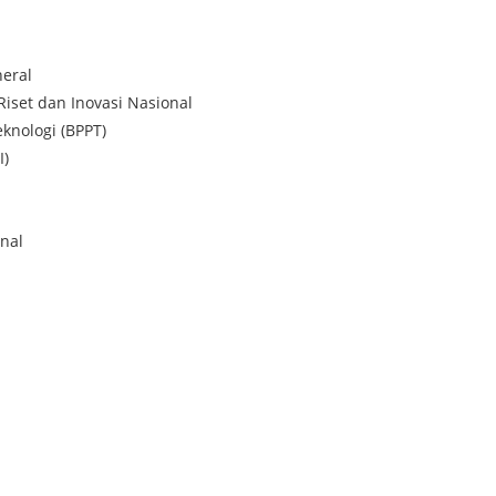
eral
Riset dan Inovasi Nasional
knologi (BPPT)
I)
nal