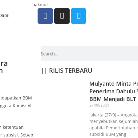
Dapil
ara
n
|| RILIS TERBARU
Mulyanto Minta Pe
Penerima Dahulu S
mendapatkan BBM
BBM Menjadi BLT
gota Komisi VII
27/09/2024
Jakarta (27/9) – Anggot
menyebutkan sejumlah 
n ketentuan
apabila Pemerintahan 
subsidi BBM yang
 subsisi. Sebab