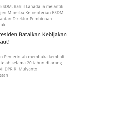
i ESDM, Bahlil Lahadalia melantik
irjen Minerba Kementerian ESDM
 Mantan Direktur Pembinaan
tuk
esiden Batalkan Kebijakan
aut!
akan Pemerintah membuka kembali
setelah selama 20 tahun dilarang
VII DPR RI Mulyanto
atan