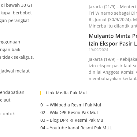
 di bawah 30 GT
Jakarta (21/9) – Menter
 kapal berbobot
Tri Winarno sebagai D
RI, Jumat (30/9/2024).
ngan perangkat
Minerba itu dilantik un
Mulyanto Minta Pr
enggunaan
Izin Ekspor Pasir L
engan baik
19/09/2024
 tidak sekaligus.
Jakarta (19/9) – Kebij
izin ekspor pasir laut 
a jadwal melaut
dinilai Anggota Komisi 
membahayakan kedaul
 mendapatkan
Link Media Pak Mul
elaut.
01 – Wikipedia Resmi Pak Mul
02 – WikiDPR Resmi Pak Mul
a untuk
03 – Blog DPR RI Resmi Pak Mul
04 – Youtube kanal Resmi Pak MUL