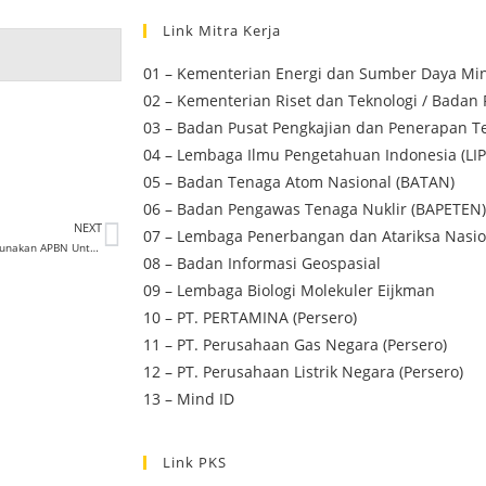
Link Mitra Kerja
01 – Kementerian Energi dan Sumber Daya Min
02 – Kementerian Riset dan Teknologi / Badan 
03 – Badan Pusat Pengkajian dan Penerapan Te
04 – Lembaga Ilmu Pengetahuan Indonesia (LIP
05 – Badan Tenaga Atom Nasional (BATAN)
06 – Badan Pengawas Tenaga Nuklir (BAPETEN)
NEXT
07 – Lembaga Penerbangan dan Atariksa Nasio
Mulyanto Tolak Ide Pemerintah Gunakan APBN Untuk Pensiunkan PLTU
08 – Badan Informasi Geospasial
09 – Lembaga Biologi Molekuler Eijkman
10 – PT. PERTAMINA (Persero)
11 – PT. Perusahaan Gas Negara (Persero)
12 – PT. Perusahaan Listrik Negara (Persero)
13 – Mind ID
Link PKS