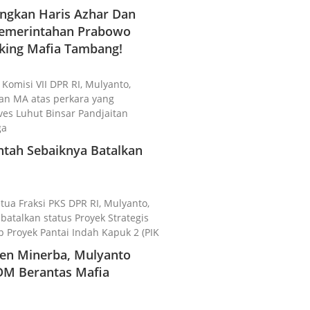
gkan Haris Azhar Dan
 Pemerintahan Prabowo
king Mafia Tambang!
 Komisi VII DPR RI, Mulyanto,
n MA atas perkara yang
es Luhut Binsar Pandjaitan
ga
ntah Sebaiknya Batalkan
etua Fraksi PKS DPR RI, Mulyanto,
talkan status Proyek Strategis
p Proyek Pantai Indah Kapuk 2 (PIK
rjen Minerba, Mulyanto
DM Berantas Mafia