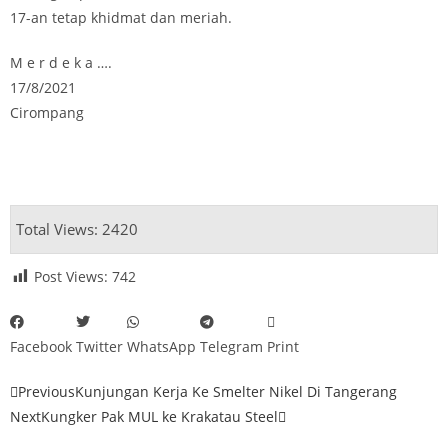
17-an tetap khidmat dan meriah.
M e r d e k a ….
17/8/2021
Cirompang
Total Views: 2420
Post Views:
742
Facebook
Twitter
WhatsApp
Telegram
Print
Previous
Kunjungan Kerja Ke Smelter Nikel Di Tangerang
Next
Kungker Pak MUL ke Krakatau Steel