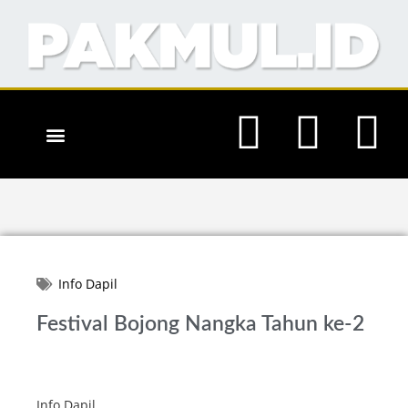
RILIS BERITA
INFO KEGIATAN
INFO DAPIL
Info Dapil
Festival Bojong Nangka Tahun ke-2
Info Dapil