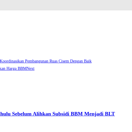
 Koordinasikan Pembangunan Ruas Cisem Dengan Baik
aikan Harga BBM
Next
ahulu Sebelum Alihkan Subsidi BBM Menjadi BLT