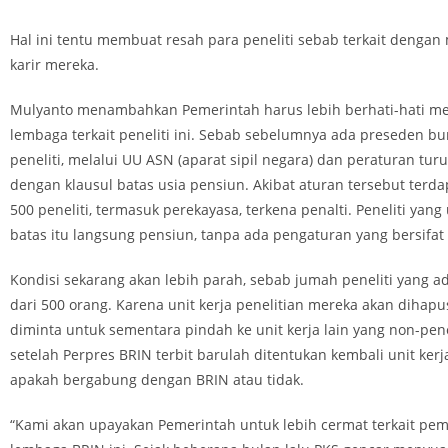
Hal ini tentu membuat resah para peneliti sebab terkait denga
karir mereka.
Mulyanto menambahkan Pemerintah harus lebih berhati-hati m
lembaga terkait peneliti ini. Sebab sebelumnya ada preseden bu
peneliti, melalui UU ASN (aparat sipil negara) dan peraturan turu
dengan klausul batas usia pensiun. Akibat aturan tersebut terdap
500 peneliti, termasuk perekayasa, terkena penalti. Peneliti yang
batas itu langsung pensiun, tanpa ada pengaturan yang bersifat 
Kondisi sekarang akan lebih parah, sebab jumah peneliti yang ad
dari 500 orang. Karena unit kerja penelitian mereka akan dihapu
diminta untuk sementara pindah ke unit kerja lain yang non-penel
setelah Perpres BRIN terbit barulah ditentukan kembali unit kerj
apakah bergabung dengan BRIN atau tidak.
“Kami akan upayakan Pemerintah untuk lebih cermat terkait pe