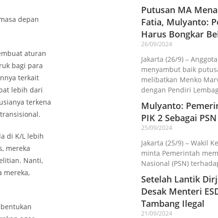
Putusan MA Menan
n masa depan
Fatia, Mulyanto:
Harus Bongkar Be
26/09/2024
embuat aturan
Jakarta (26/9) – Anggota
ruk bagi para
menyambut baik putusa
nnya terkait
melibatkan Menko Marv
at lebih dari
dengan Pendiri Lemba
 usianya terkena
Mulyanto: Pemeri
transisional.
PIK 2 Sebagai PSN
25/09/2024
a di K/L lebih
Jakarta (25/9) – Wakil K
s, mereka
minta Pemerintah memba
itian. Nanti,
Nasional (PSN) terhada
a mereka,
Setelah Lantik Di
Desak Menteri ES
Tambang Ilegal
mbentukan
21/09/2024