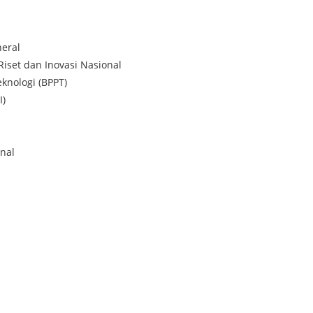
eral
Riset dan Inovasi Nasional
knologi (BPPT)
I)
nal