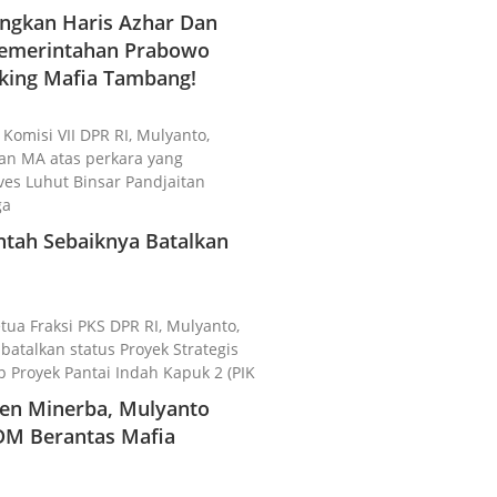
gkan Haris Azhar Dan
 Pemerintahan Prabowo
king Mafia Tambang!
 Komisi VII DPR RI, Mulyanto,
n MA atas perkara yang
es Luhut Binsar Pandjaitan
ga
ntah Sebaiknya Batalkan
etua Fraksi PKS DPR RI, Mulyanto,
talkan status Proyek Strategis
p Proyek Pantai Indah Kapuk 2 (PIK
rjen Minerba, Mulyanto
DM Berantas Mafia