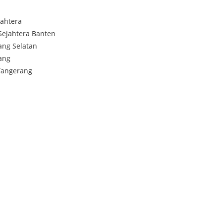
jahtera
Sejahtera Banten
ang Selatan
ang
Tangerang