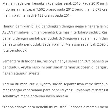
Memang ada tren kenaikan kuantitas sejak 2010. Pada 2010 jumla
Indonesia mencapai 7.502 orang, pada 2012 berjumlah 8.075 ora
meningkat menjadi 9.128 orang pada 2014.
Namun demikian bila dibandingkan dengan negara-negara lain 
ASEAN misalnya, jumlah peneliti kita masih terbilang sedikit. Ra
peneliti dengan jumlah penduduk di Singapura adalah lebih dari 
per satu juta penduduk. Sedangkan di Malaysia sebanyak 2.590 p
juta penduduk.
Sementara di Indonesia, rasionya hanya sebesar 1.071 peneliti pe
penduduk. Angka rasio ini pun sudah termasuk dosen di pergurua
negeri ataupun swasta.
Karena itu menurut Mulyanto, sudah sepantasnya Pemerintah I
menghargai keberadaan para peneliti yang jumlahnya terbatas i
sebaliknya menelantarkan nasib mereka.
“Tanpa adanya para peneliti ini mustahil Indonesia mampu m