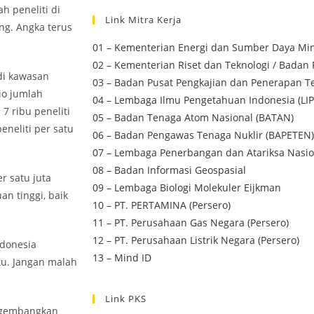
h peneliti di
Link Mitra Kerja
ng. Angka terus
01 – Kementerian Energi dan Sumber Daya Min
02 – Kementerian Riset dan Teknologi / Badan 
di kawasan
03 – Badan Pusat Pengkajian dan Penerapan Te
sio jumlah
04 – Lembaga Ilmu Pengetahuan Indonesia (LIP
7 ribu peneliti
05 – Badan Tenaga Atom Nasional (BATAN)
eneliti per satu
06 – Badan Pengawas Tenaga Nuklir (BAPETEN)
07 – Lembaga Penerbangan dan Atariksa Nasio
08 – Badan Informasi Geospasial
r satu juta
09 – Lembaga Biologi Molekuler Eijkman
n tinggi, baik
10 – PT. PERTAMINA (Persero)
11 – PT. Perusahaan Gas Negara (Persero)
12 – PT. Perusahaan Listrik Negara (Persero)
ndonesia
13 – Mind ID
tu. Jangan malah
Link PKS
engembangkan