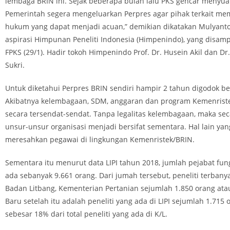
lembaga BRIN ini. Sejak beberapa bulan lalu PKS gencar menyua
Pemerintah segera mengeluarkan Perpres agar pihak terkait me
hukum yang dapat menjadi acuan,” demikian dikatakan Mulyan
aspirasi Himpunan Peneliti Indonesia (Himpenindo), yang disam
FPKS (29/1). Hadir tokoh Himpenindo Prof. Dr. Husein Akil dan Dr
Sukri.
Untuk diketahui Perpres BRIN sendiri hampir 2 tahun digodok bel
Akibatnya kelembagaan, SDM, anggaran dan program Kemenriste
secara tersendat-sendat. Tanpa legalitas kelembagaan, maka seca
unsur-unsur organisasi menjadi bersifat sementara. Hal lain yan
meresahkan pegawai di lingkungan Kemenristek/BRIN.
Sementara itu menurut data LIPI tahun 2018, jumlah pejabat fung
ada sebanyak 9.661 orang. Dari jumah tersebut, peneliti terbanya
Badan Litbang, Kementerian Pertanian sejumlah 1.850 orang ata
Baru setelah itu adalah peneliti yang ada di LIPI sejumlah 1.715 
sebesar 18% dari total peneliti yang ada di K/L.