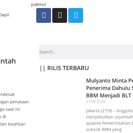
Dapil
intah
|| RILIS TERBARU
Mulyanto Minta Pe
Penerima Dahulu S
mendesak
BBM Menjadi BLT
engan penataan
27/09/2024
a saat ini
Jakarta (27/9) – Anggot
n di
menyebutkan sejumlah 
apabila Pemerintahan 
dan Keahlian
subsidi BBM yang