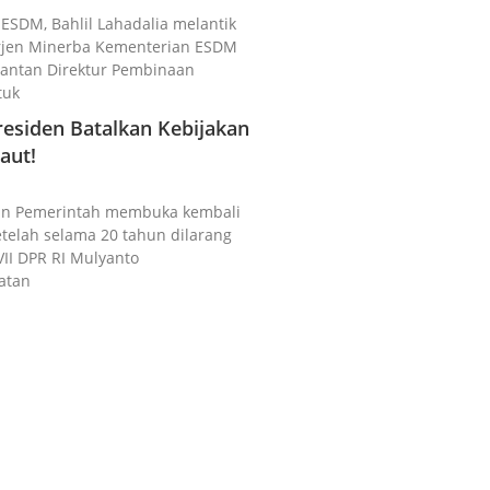
i ESDM, Bahlil Lahadalia melantik
irjen Minerba Kementerian ESDM
 Mantan Direktur Pembinaan
tuk
esiden Batalkan Kebijakan
aut!
akan Pemerintah membuka kembali
setelah selama 20 tahun dilarang
VII DPR RI Mulyanto
atan