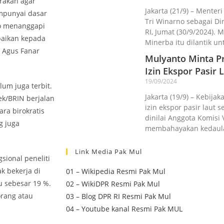
rakan agar
Jakarta (21/9) – Menter
mpunyai dasar
Tri Winarno sebagai D
to menanggapi
RI, Jumat (30/9/2024).
paikan kepada
Minerba itu dilantik un
. Agus Fanar
Mulyanto Minta Pr
Izin Ekspor Pasir L
19/09/2024
um juga terbit.
Jakarta (19/9) – Kebij
k/BRIN berjalan
izin ekspor pasir laut 
ra birokratis
dinilai Anggota Komisi 
g juga
membahayakan kedaul
Link Media Pak Mul
sional peneliti
k bekerja di
01 – Wikipedia Resmi Pak Mul
u sebesar 19 %.
02 – WikiDPR Resmi Pak Mul
orang atau
03 – Blog DPR RI Resmi Pak Mul
04 – Youtube kanal Resmi Pak MUL