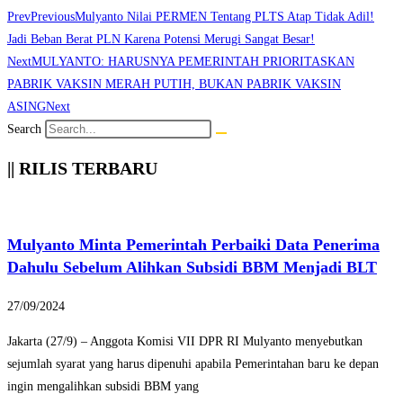
Prev
Previous
Mulyanto Nilai PERMEN Tentang PLTS Atap Tidak Adil!
Jadi Beban Berat PLN Karena Potensi Merugi Sangat Besar!
Next
MULYANTO: HARUSNYA PEMERINTAH PRIORITASKAN
PABRIK VAKSIN MERAH PUTIH, BUKAN PABRIK VAKSIN
ASING
Next
Search
|| RILIS TERBARU
Mulyanto Minta Pemerintah Perbaiki Data Penerima
Dahulu Sebelum Alihkan Subsidi BBM Menjadi BLT
27/09/2024
Jakarta (27/9) – Anggota Komisi VII DPR RI Mulyanto menyebutkan
sejumlah syarat yang harus dipenuhi apabila Pemerintahan baru ke depan
ingin mengalihkan subsidi BBM yang