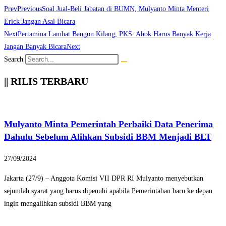
Prev
Previous
Soal Jual-Beli Jabatan di BUMN, Mulyanto Minta Menteri
Erick Jangan Asal Bicara
Next
Pertamina Lambat Bangun Kilang, PKS: Ahok Harus Banyak Kerja
Jangan Banyak Bicara
Next
Search
|| RILIS TERBARU
Mulyanto Minta Pemerintah Perbaiki Data Penerima
Dahulu Sebelum Alihkan Subsidi BBM Menjadi BLT
27/09/2024
Jakarta (27/9) – Anggota Komisi VII DPR RI Mulyanto menyebutkan
sejumlah syarat yang harus dipenuhi apabila Pemerintahan baru ke depan
ingin mengalihkan subsidi BBM yang