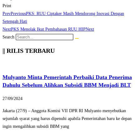
Print
Prev
Previous
PKS: RUU Ciptaker Masih Mendorong Inovasi Dengan
Setengah Hati
Next
PKS Menolak Ikut Pembahasan RUU HIP
Next
Search
|| RILIS TERBARU
Mulyanto Minta Pemerintah Perbaiki Data Penerima
Dahulu Sebelum Alihkan Subsidi BBM Menjadi BLT
27/09/2024
Jakarta (27/9) – Anggota Komisi VII DPR RI Mulyanto menyebutkan
sejumlah syarat yang harus dipenuhi apabila Pemerintahan baru ke depan
ingin mengalihkan subsidi BBM yang