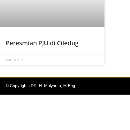
Peresmian PJU di Ciledug
20/12/2020
© Copyrights DR. H. Mulyanto, M.Eng