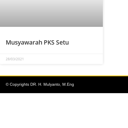
Musyawarah PKS Setu
28/03/2021
© Copyrights DR. H. Mulyanto, M.Eng