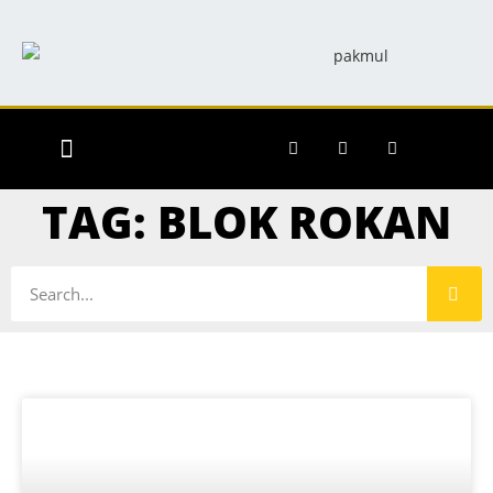
RILIS BERITA
INFO KEGIATAN
INFO DAPIL
TAG: BLOK ROKAN