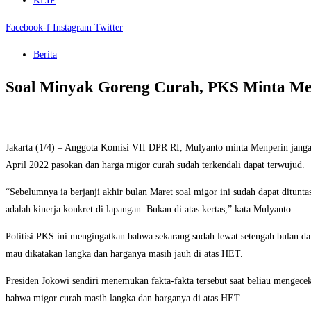
KLIP
Facebook-f
Instagram
Twitter
Berita
Soal Minyak Goreng Curah, PKS Minta Men
Jakarta (1/4) – Anggota Komisi VII DPR RI, Mulyanto minta Menperin jangan t
April 2022 pasokan dan harga migor curah sudah terkendali dapat terwujud.
“Sebelumnya ia berjanji akhir bulan Maret soal migor ini sudah dapat ditun
adalah kinerja konkret di lapangan. Bukan di atas kertas,” kata Mulyanto.
Politisi PKS ini mengingatkan bahwa sekarang sudah lewat setengah bulan da
mau dikatakan langka dan harganya masih jauh di atas HET.
Presiden Jokowi sendiri menemukan fakta-fakta tersebut saat beliau mengecek
bahwa migor curah masih langka dan harganya di atas HET.