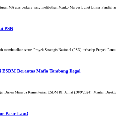
tusan MA atas perkara yang melibatkan Menko Marves Luhut Binsar Pandjaita
ai PSN
ah membatalkan status Proyek Strategis Nasional (PSN) terhadap Proyek Pant
ri ESDM Berantas Mafia Tambang Ilegal
agai Dirjen Minerba Kementerian ESDM RI, Jumat (30/9/2024). Mantan Direktu
or Pasir Laut!