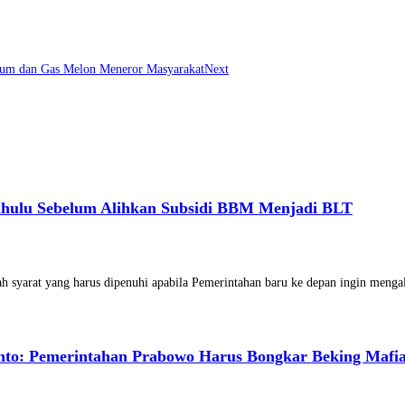
mium dan Gas Melon Meneror Masyarakat
Next
ahulu Sebelum Alihkan Subsidi BBM Menjadi BLT
 syarat yang harus dipenuhi apabila Pemerintahan baru ke depan ingin meng
nto: Pemerintahan Prabowo Harus Bongkar Beking Mafi