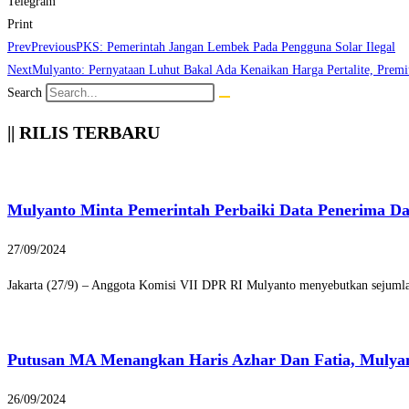
Telegram
Print
Prev
Previous
PKS: Pemerintah Jangan Lembek Pada Pengguna Solar Ilegal
Next
Mulyanto: Pernyataan Luhut Bakal Ada Kenaikan Harga Pertalite, Pre
Search
|| RILIS TERBARU
Mulyanto Minta Pemerintah Perbaiki Data Penerima D
27/09/2024
Jakarta (27/9) – Anggota Komisi VII DPR RI Mulyanto menyebutkan sejumlah
Putusan MA Menangkan Haris Azhar Dan Fatia, Mulya
26/09/2024