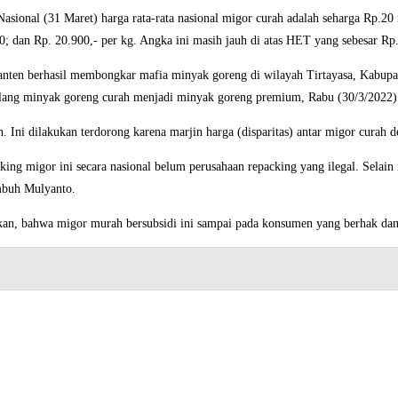
asional (31 Maret) harga rata-rata nasional migor curah adalah seharga Rp.20
; dan Rp. 20.900,- per kg. Angka ini masih jauh di atas HET yang sebesar Rp
anten berhasil membongkar mafia minyak goreng di wilayah Tirtayasa, Kabupat
lang minyak goreng curah menjadi minyak goreng premium, Rabu (30/3/2022)
Ini dilakukan terdorong karena marjin harga (disparitas) antar migor curah de
ng migor ini secara nasional belum perusahaan repacking yang ilegal. Selain 
imbuh Mulyanto.
, bahwa migor murah bersubsidi ini sampai pada konsumen yang berhak dan t