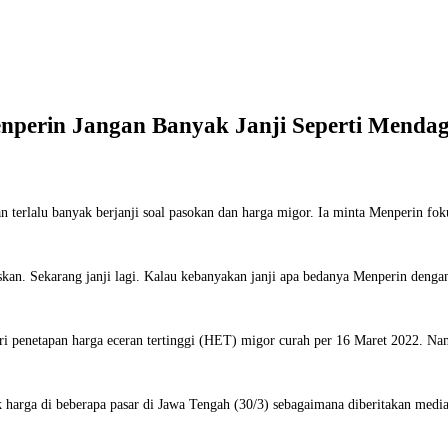
perin Jangan Banyak Janji Seperti Menda
erlalu banyak berjanji soal pasokan dan harga migor. Ia minta Menperin fokus
taskan. Sekarang janji lagi. Kalau kebanyakan janji apa bedanya Menperin den
ri penetapan harga eceran tertinggi (HET) migor curah per 16 Maret 2022. Namu
 harga di beberapa pasar di Jawa Tengah (30/3) sebagaimana diberitakan media