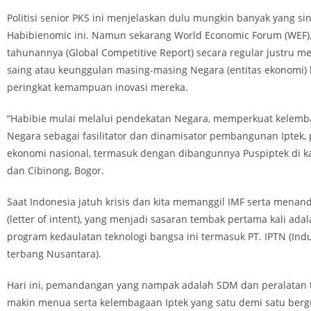
Politisi senior PKS ini menjelaskan dulu mungkin banyak yang si
Habibienomic ini. Namun sekarang World Economic Forum (WEF)
tahunannya (Global Competitive Report) secara regular justru 
saing atau keunggulan masing-masing Negara (entitas ekonomi)
peringkat kemampuan inovasi mereka.
“Habibie mulai melalui pendekatan Negara, memperkuat kelemb
Negara sebagai fasilitator dan dinamisator pembangunan Iptek,
ekonomi nasional, termasuk dengan dibangunnya Puspiptek di 
dan Cibinong, Bogor.
Saat Indonesia jatuh krisis dan kita memanggil IMF serta menan
(letter of intent), yang menjadi sasaran tembak pertama kali ada
program kedaulatan teknologi bangsa ini termasuk PT. IPTN (Ind
terbang Nusantara).
Hari ini, pemandangan yang nampak adalah SDM dan peralatan 
makin menua serta kelembagaan Iptek yang satu demi satu berg