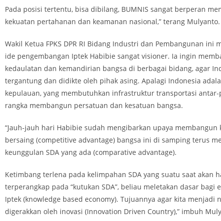
Pada posisi tertentu, bisa dibilang, BUMNIS sangat berperan 
kekuatan pertahanan dan keamanan nasional,” terang Mulyanto.
Wakil Ketua FPKS DPR RI Bidang Industri dan Pembangunan in
ide pengembangan Iptek Habibie sangat visioner. Ia ingin mem
kedaulatan dan kemandirian bangsa di berbagai bidang, agar In
tergantung dan didikte oleh pihak asing. Apalagi Indonesia adal
kepulauan, yang membutuhkan infrastruktur transportasi antar
rangka membangun persatuan dan kesatuan bangsa.
“Jauh-jauh hari Habibie sudah mengibarkan upaya membangun
bersaing (competitive advantage) bangsa ini di samping terus
keunggulan SDA yang ada (comparative advantage).
Ketimbang terlena pada kelimpahan SDA yang suatu saat akan ha
terperangkap pada “kutukan SDA”, beliau meletakan dasar bagi 
Iptek (knowledge based economy). Tujuannya agar kita menjadi 
digerakkan oleh inovasi (Innovation Driven Country),” imbuh Mul