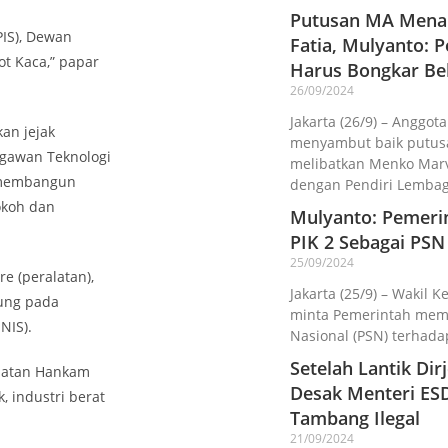
Putusan MA Menan
PIS), Dewan
Fatia, Mulyanto:
ot Kaca,” papar
Harus Bongkar Be
26/09/2024
Jakarta (26/9) – Anggota
an jejak
menyambut baik putusa
gawan Teknologi
melibatkan Menko Marv
l membangun
dengan Pendiri Lemba
okoh dan
Mulyanto: Pemeri
PIK 2 Sebagai PSN
25/09/2024
 (peralatan),
Jakarta (25/9) – Wakil K
jung pada
minta Pemerintah memba
NIS).
Nasional (PSN) terhada
Setelah Lantik Di
latan Hankam
Desak Menteri ES
k, industri berat
Tambang Ilegal
21/09/2024