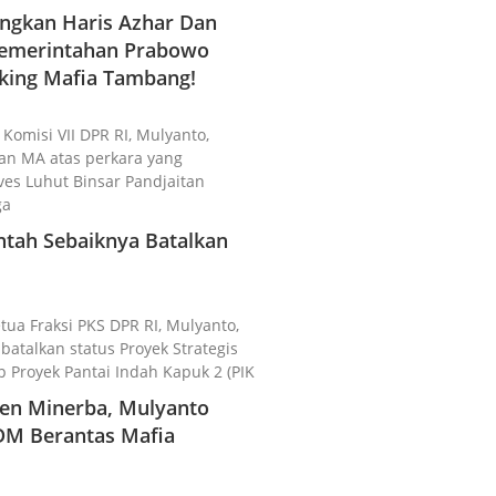
gkan Haris Azhar Dan
 Pemerintahan Prabowo
king Mafia Tambang!
 Komisi VII DPR RI, Mulyanto,
n MA atas perkara yang
es Luhut Binsar Pandjaitan
ga
ntah Sebaiknya Batalkan
etua Fraksi PKS DPR RI, Mulyanto,
talkan status Proyek Strategis
p Proyek Pantai Indah Kapuk 2 (PIK
rjen Minerba, Mulyanto
DM Berantas Mafia