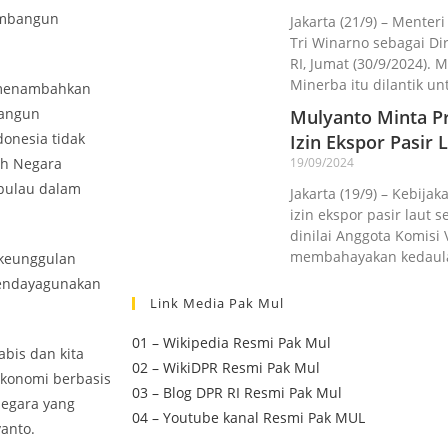
membangun
Jakarta (21/9) – Menter
Tri Winarno sebagai D
RI, Jumat (30/9/2024).
Minerba itu dilantik un
i menambahkan
bangun
Mulyanto Minta Pr
donesia tidak
Izin Ekspor Pasir L
ah Negara
19/09/2024
-pulau dalam
Jakarta (19/9) – Kebij
izin ekspor pasir laut 
dinilai Anggota Komisi 
membahayakan kedaul
 keunggulan
 mendayagunakan
Link Media Pak Mul
01 – Wikipedia Resmi Pak Mul
bis dan kita
02 – WikiDPR Resmi Pak Mul
ekonomi berbasis
03 – Blog DPR RI Resmi Pak Mul
negara yang
04 – Youtube kanal Resmi Pak MUL
yanto.