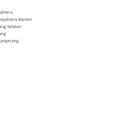
jahtera
Sejahtera Banten
ang Selatan
ang
Tangerang