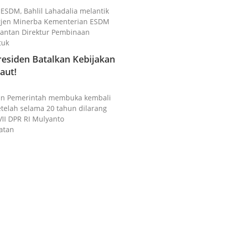
i ESDM, Bahlil Lahadalia melantik
irjen Minerba Kementerian ESDM
 Mantan Direktur Pembinaan
tuk
esiden Batalkan Kebijakan
aut!
akan Pemerintah membuka kembali
setelah selama 20 tahun dilarang
VII DPR RI Mulyanto
atan