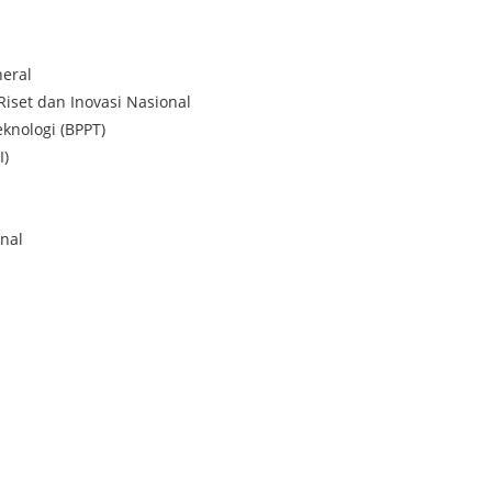
eral
Riset dan Inovasi Nasional
knologi (BPPT)
I)
nal