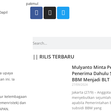
Dapil
|| RILIS TERBARU
Mulyanto Minta Pe
Penerima Dahulu S
da upaya
BBM Menjadi BLT
n ini. Ia
27/09/2024
Jakarta (27/9) – Anggot
ebur kelembagaan
menyebutkan sejumlah 
emenristek) dan
apabila Pemerintahan 
subsidi BBM yang
LAPAN.