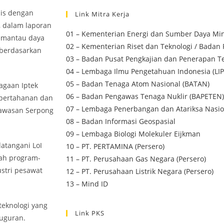
nis dengan
Link Mitra Kerja
, dalam laporan
01 – Kementerian Energi dan Sumber Daya Min
memantau daya
02 – Kementerian Riset dan Teknologi / Badan 
 berdasarkan
03 – Badan Pusat Pengkajian dan Penerapan Te
04 – Lembaga Ilmu Pengetahuan Indonesia (LIP
05 – Badan Tenaga Atom Nasional (BATAN)
agaan Iptek
06 – Badan Pengawas Tenaga Nuklir (BAPETEN)
 pertahanan dan
07 – Lembaga Penerbangan dan Atariksa Nasio
kawasan Serpong
08 – Badan Informasi Geospasial
09 – Lembaga Biologi Molekuler Eijkman
datangani LoI
10 – PT. PERTAMINA (Persero)
lah program-
11 – PT. Perusahaan Gas Negara (Persero)
ustri pesawat
12 – PT. Perusahaan Listrik Negara (Persero)
13 – Mind ID
teknologi yang
Link PKS
uguran.