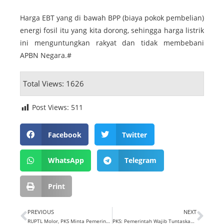
Harga EBT yang di bawah BPP (biaya pokok pembelian)
energi fosil itu yang kita dorong, sehingga harga listrik
ini menguntungkan rakyat dan tidak membebani
APBN Negara.#
Total Views: 1626
Post Views:
511
Facebook
Twitter
WhatsApp
Telegram
Print
PREVIOUS
NEXT
RUPTL Molor, PKS Minta Pemerintah Konsisten Dalam Perencanaan Listrik
PKS: Pemerintah Wajib Tuntaskan 34 Pembangkit Listrik Mangkrak