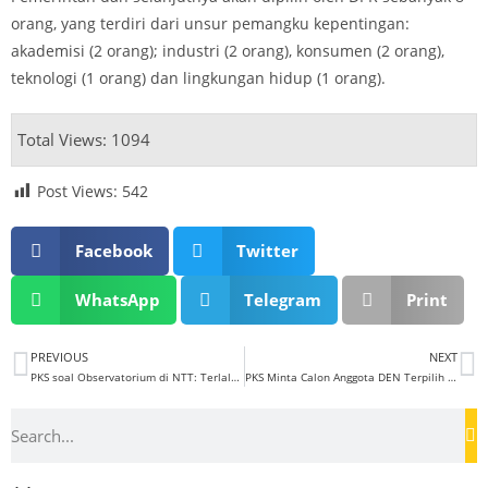
orang, yang terdiri dari unsur pemangku kepentingan:
akademisi (2 orang); industri (2 orang), konsumen (2 orang),
teknologi (1 orang) dan lingkungan hidup (1 orang).
Total Views: 1094
Post Views:
542
Facebook
Twitter
WhatsApp
Telegram
Print
PREVIOUS
NEXT
PKS soal Observatorium di NTT: Terlalu Mewah Kalau Hanya Untuk Riset Alien
PKS Minta Calon Anggota DEN Terpilih Kejar Target Bauran EBT