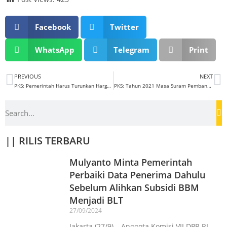
Facebook
Twitter
WhatsApp
Telegram
Print
PREVIOUS
NEXT
PKS: Pemerintah Harus Turunkan Harga Pertalite Kalau Ingin Hapus Premium
PKS: Tahun 2021 Masa Suram Pembangunan Riset Nasional
|| RILIS TERBARU
Mulyanto Minta Pemerintah
Perbaiki Data Penerima Dahulu
Sebelum Alihkan Subsidi BBM
Menjadi BLT
27/09/2024
Jakarta (27/9) – Anggota Komisi VII DPR RI