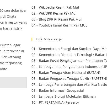
01 – Wikipedia Resmi Pak Mul
20 sen dolar (per
02 – WikiDPR Resmi Pak Mul
g di Cirata
03 – Blog DPR RI Resmi Pak Mul
lon investor yang
04 – Youtube kanal Resmi Pak MUL
 harga listrik
Link Mitra Kerja
rintah, agar
01 – Kementerian Energi dan Sumber Daya Min
ua terbesar di
02 – Kementerian Riset dan Teknologi / Badan 
 Serikat yang
03 – Badan Pusat Pengkajian dan Penerapan Te
tas terpasang
04 – Lembaga Ilmu Pengetahuan Indonesia (LIP
yanto.
05 – Badan Tenaga Atom Nasional (BATAN)
06 – Badan Pengawas Tenaga Nuklir (BAPETEN)
07 – Lembaga Penerbangan dan Atariksa Nasio
08 – Badan Informasi Geospasial
09 – Lembaga Biologi Molekuler Eijkman
10 – PT. PERTAMINA (Persero)