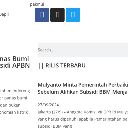
Dapil
anas Bumi
sidi APBN
|| RILIS TERBARU
Mulyanto Minta Pemerintah Perbaik
rintah mendorong
Sebelum Alihkan Subsidi BBM Menja
ber panas bumi
27/09/2024
r dan bukan
Jakarta (27/9) – Anggota Komisi VII DPR RI Mu
nomian listrik
yang harus dipenuhi apabila Pemerintahan ba
subsidi BBM yang