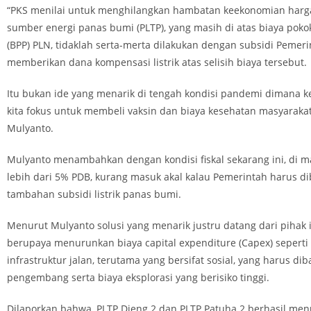
“PKS menilai untuk menghilangkan hambatan keekonomian harga l
sumber energi panas bumi (PLTP), yang masih di atas biaya pok
(BPP) PLN, tidaklah serta-merta dilakukan dengan subsidi Pemeri
memberikan dana kompensasi listrik atas selisih biaya tersebut.
Itu bukan ide yang menarik di tengah kondisi pandemi dimana ke
kita fokus untuk membeli vaksin dan biaya kesehatan masyarakat
Mulyanto.
Mulyanto menambahkan dengan kondisi fiskal sekarang ini, di m
lebih dari 5% PDB, kurang masuk akal kalau Pemerintah harus d
tambahan subsidi listrik panas bumi.
Menurut Mulyanto solusi yang menarik justru datang dari pihak i
berupaya menurunkan biaya capital expenditure (Capex) seperti
infrastruktur jalan, terutama yang bersifat sosial, yang harus di
pengembang serta biaya eksplorasi yang berisiko tinggi.
Dilaporkan bahwa, PLTP Dieng 2 dan PLTP Patuha 2 berhasil me