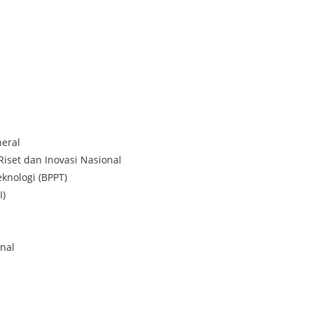
eral
Riset dan Inovasi Nasional
knologi (BPPT)
I)
nal