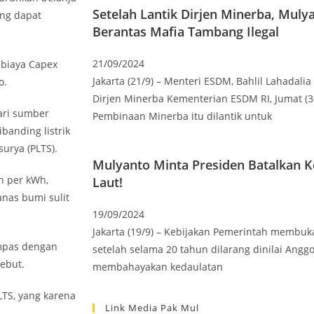
Setelah Lantik Dirjen Minerba, Mul
ng dapat
Berantas Mafia Tambang Ilegal
21/09/2024
 biaya Capex
Jakarta (21/9) – Menteri ESDM, Bahlil Lahadali
o.
Dirjen Minerba Kementerian ESDM RI, Jumat (3
dari sumber
Pembinaan Minerba itu dilantik untuk
banding listrik
urya (PLTS).
Mulyanto Minta Presiden Batalkan Ke
en per kWh,
Laut!
nas bumi sulit
19/09/2024
Jakarta (19/9) – Kebijakan Pemerintah membuka
mpas dengan
setelah selama 20 tahun dilarang dinilai Anggo
ebut.
membahayakan kedaulatan
LTS, yang karena
Link Media Pak Mul