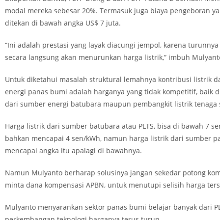
modal mereka sebesar 20%. Termasuk juga biaya pengeboran ya
ditekan di bawah angka US$ 7 juta.
“Ini adalah prestasi yang layak diacungi jempol, karena turunnya
secara langsung akan menurunkan harga listrik,” imbuh Mulyant
Untuk diketahui masalah struktural lemahnya kontribusi listrik 
energi panas bumi adalah harganya yang tidak kompetitif, baik di
dari sumber energi batubara maupun pembangkit listrik tenaga s
Harga listrik dari sumber batubara atau PLTS, bisa di bawah 7 s
bahkan mencapai 4 sen/kWh, namun harga listrik dari sumber pa
mencapai angka itu apalagi di bawahnya.
Namun Mulyanto berharap solusinya jangan sekedar potong ko
minta dana kompensasi APBN, untuk menutupi selisih harga ters
Mulyanto menyarankan sektor panas bumi belajar banyak dari P
perkembangan teknologi harganya terus turun.