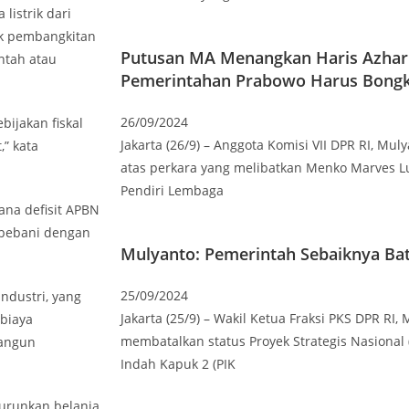
istrik dari
ok pembangkitan
Putusan MA Menangkan Haris Azhar 
ntah atau
Pemerintahan Prabowo Harus Bongk
26/09/2024
bijakan fiskal
Jakarta (26/9) – Anggota Komisi VII DPR RI, M
,” kata
atas perkara yang melibatkan Menko Marves L
Pendiri Lembaga
ana defisit APBN
ibebani dengan
Mulyanto: Pemerintah Sebaiknya Bat
25/09/2024
ndustri, yang
Jakarta (25/9) – Wakil Ketua Fraksi PKS DPR RI
 biaya
membatalkan status Proyek Strategis Nasional 
bangun
Indah Kapuk 2 (PIK
nurunkan belanja