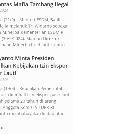
antas Mafia Tambang Ilegal
/2024
ta (21/9) – Menteri ESDM, Bahlil
alia melantik Tri Winarno sebagai
n Minerba Kementerian ESDM RI,
 (30/9/2024). Mantan Direktur
naan Minerba itu dilantik untuk
yanto Minta Presiden
lkan Kebijakan Izin Ekspor
r Laut!
/2024
ta (19/9) – Kebijakan Pemerintah
ka kembali izin ekspor pasir laut
ah selama 20 tahun dilarang
ai Anggota Komisi VII DPR RI
anto membahayakan kedaulatan
Mul