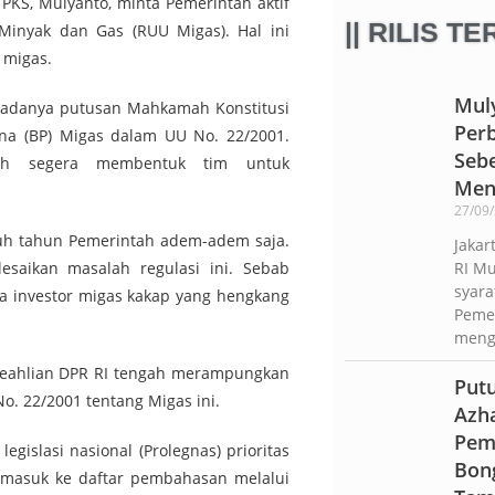
i PKS, Mulyanto, minta Pemerintah aktif
|| RILIS T
Minyak dan Gas (RUU Migas). Hal ini
 migas.
Mul
t adanya putusan Mahkamah Konstitusi
Per
ana (BP) Migas dalam UU No. 22/2001.
Seb
tah segera membentuk tim untuk
Men
27/09
luh tahun Pemerintah adem-adem saja.
Jakar
esaikan masalah regulasi ini. Sebab
RI M
syara
ya investor migas kakap yang hengkang
Peme
meng
 Keahlian DPR RI tengah merampungkan
Put
. 22/2001 tentang Migas ini.
Azha
Pem
gislasi nasional (Prolegnas) prioritas
Bon
t masuk ke daftar pembahasan melalui