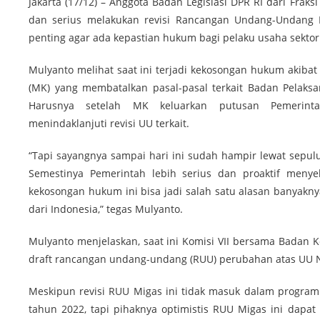
Jakarta (17/12) – Anggota Badan Legislasi DPR RI dari Fraks
dan serius melakukan revisi Rancangan Undang-Undang 
penting agar ada kepastian hukum bagi pelaku usaha sektor
Mulyanto melihat saat ini terjadi kekosongan hukum akiba
(MK) yang membatalkan pasal-pasal terkait Badan Pelaks
Harusnya setelah MK keluarkan putusan Pemerin
menindaklanjuti revisi UU terkait.
“Tapi sayangnya sampai hari ini sudah hampir lewat sepu
Semestinya Pemerintah lebih serius dan proaktif menyel
kekosongan hukum ini bisa jadi salah satu alasan banyakn
dari Indonesia,” tegas Mulyanto.
Mulyanto menjelaskan, saat ini Komisi VII bersama Badan
draft rancangan undang-undang (RUU) perubahan atas UU No
Meskipun revisi RUU Migas ini tidak masuk dalam program le
tahun 2022, tapi pihaknya optimistis RUU Migas ini dapa