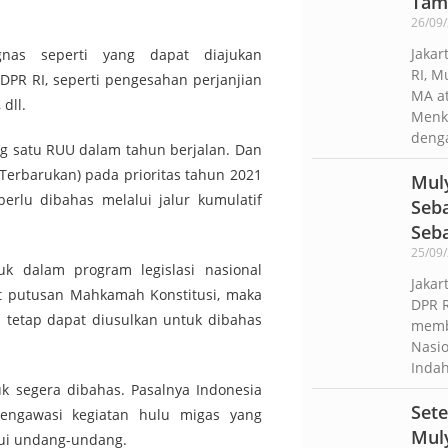
Tam
26/09
Jakar
nas seperti yang dapat diajukan
RI, M
PR RI, seperti pengesahan perjanjian
MA at
dll.
Menk
deng
g satu RUU dalam tahun berjalan. Dan
Terbarukan) pada prioritas tahun 2021
Mul
erlu dibahas melalui jalur kumulatif
Seba
Seb
25/09
uk dalam program legislasi nasional
Jakar
bat putusan Mahkamah Konstitusi, maka
DPR R
 tetap dapat diusulkan untuk dibahas
memba
Nasio
Indah
 segera dibahas. Pasalnya Indonesia
Sete
ngawasi kegiatan hulu migas yang
Mul
lui undang-undang.