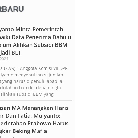
ERBARU
yanto Minta Pemerintah
baiki Data Penerima Dahulu
elum Alihkan Subsidi BBM
jadi BLT
/2024
ta (27/9) – Anggota Komisi VII DPR
ulyanto menyebutkan sejumlah
t yang harus dipenuhi apabila
rintahan baru ke depan ingin
alihkan subsidi BBM yang
usan MA Menangkan Haris
r Dan Fatia, Mulyanto:
erintahan Prabowo Harus
gkar Beking Mafia