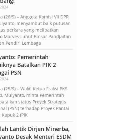
bang!
/2024
ta (26/9) – Anggota Komisi VII DPR
ulyanto, menyambut baik putusan
as perkara yang melibatkan
o Marves Luhut Binsar Pandjaitan
an Pendiri Lembaga
yanto: Pemerintah
iknya Batalkan PIK 2
agai PSN
/2024
ta (25/9) – Wakil Ketua Fraksi PKS
I, Mulyanto, minta Pemerintah
talkan status Proyek Strategis
nal (PSN) terhadap Proyek Pantai
 Kapuk 2 (PIK
lah Lantik Dirjen Minerba,
yanto Desak Menteri ESDM