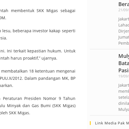
Ber
21/09
intah membentuk SKK Migas sebagai
DM.
Jakar
Lahad
h lesu, beberapa investor kakap seperti
Dirje
Jumat
sia.
Pembi
ni. Ini terkait kepastian hukum. Untuk
Mul
tah harus proaktif,” ujarnya.
Bata
Pasi
MK membatalkan 18 ketentuan mengenai
19/09
6/PUU.X/2012. Dalam pandangan MK, BP
Jakar
barkan.
membu
setel
n Peraturan Presiden Nomor 9 Tahun
dinil
ulu Minyak dan Gas Bumi (SKK Migas)
Muly
oleh SKK Migas.
Link Media Pak 