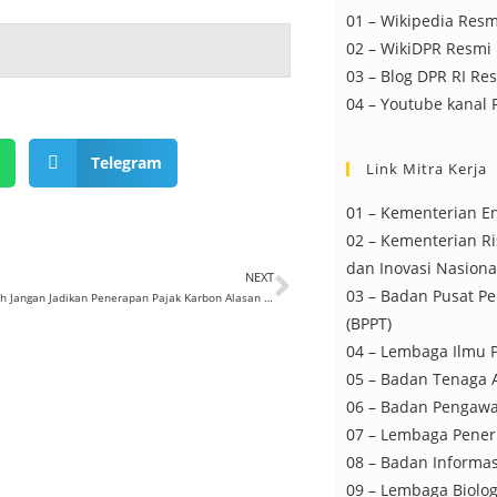
01 – Wikipedia Resm
02 – WikiDPR Resmi
03 – Blog DPR RI Re
04 – Youtube kanal
p
Telegram
Link Mitra Kerja
01 – Kementerian E
02 – Kementerian Ri
dan Inovasi Nasiona
NEXT
03 – Badan Pusat P
PKS: Pemerintah Jangan Jadikan Penerapan Pajak Karbon Alasan Kenaikan Tarif Listrik
(BPPT)
04 – Lembaga Ilmu P
05 – Badan Tenaga 
06 – Badan Pengawa
07 – Lembaga Pener
08 – Badan Informas
09 – Lembaga Biolog