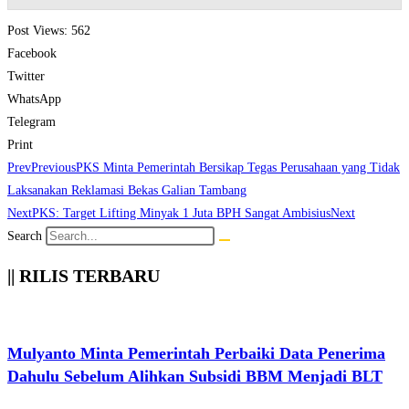
Post Views:
562
Facebook
Twitter
WhatsApp
Telegram
Print
Prev
Previous
PKS Minta Pemerintah Bersikap Tegas Perusahaan yang Tidak
Laksanakan Reklamasi Bekas Galian Tambang
Next
PKS: Target Lifting Minyak 1 Juta BPH Sangat Ambisius
Next
Search
|| RILIS TERBARU
Mulyanto Minta Pemerintah Perbaiki Data Penerima
Dahulu Sebelum Alihkan Subsidi BBM Menjadi BLT