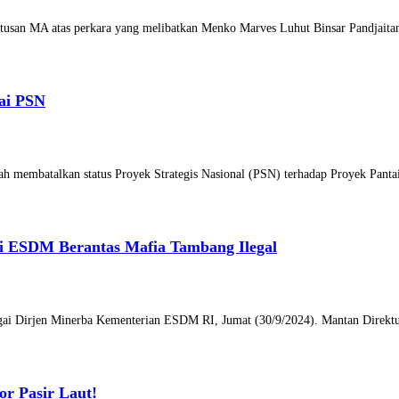
tusan MA atas perkara yang melibatkan Menko Marves Luhut Binsar Pandjaita
ai PSN
ah membatalkan status Proyek Strategis Nasional (PSN) terhadap Proyek Pant
ri ESDM Berantas Mafia Tambang Ilegal
agai Dirjen Minerba Kementerian ESDM RI, Jumat (30/9/2024). Mantan Direktu
or Pasir Laut!