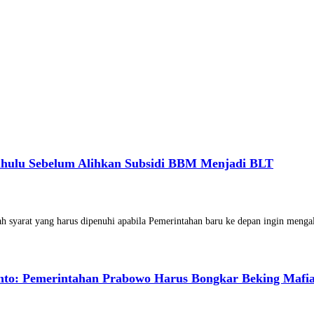
ahulu Sebelum Alihkan Subsidi BBM Menjadi BLT
 syarat yang harus dipenuhi apabila Pemerintahan baru ke depan ingin meng
nto: Pemerintahan Prabowo Harus Bongkar Beking Mafi