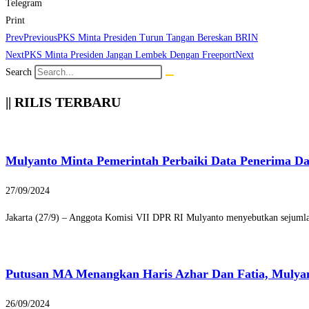
Telegram
Print
Prev
Previous
PKS Minta Presiden Turun Tangan Bereskan BRIN
Next
PKS Minta Presiden Jangan Lembek Dengan Freeport
Next
Search
|| RILIS TERBARU
Mulyanto Minta Pemerintah Perbaiki Data Penerima D
27/09/2024
Jakarta (27/9) – Anggota Komisi VII DPR RI Mulyanto menyebutkan sejumlah
Putusan MA Menangkan Haris Azhar Dan Fatia, Mulya
26/09/2024