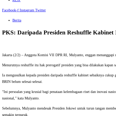
KLIP
Facebook-f
Instagram
Twitter
Berita
PKS: Daripada Presiden Reshuffle Kabine
Jakarta (2/2) – Anggota Komisi VII DPR RI, Mulyanto, enggan menanggapi r
Menurutnya reshuffle itu hak prerogatif presiden yang bisa dilakukan kapan
Ia mengusulkan kepada presiden daripada reshuffle kabinet sebaiknya cukup 
BRIN belum selesai-selesai.
“Ini persoalan yang krusial bagi penataan kelembagaan riset dan inovasi nasi
nasional,” kata Mulyanto.
Sebelumnya, Mulyanto mendesak Presiden Jokowi untuk turun tangan membere
semakin terpuruk.