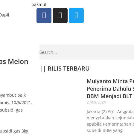
Dapil
Gas Melon
|| RILIS TERBARU
Mulyanto Minta Pe
Penerima Dahulu S
enyambut baik
BBM Menjadi BLT
amis, 10/6/2021.
27/09/2024
subsidi gas
Jakarta (27/9) – Anggot
menyebutkan sejumlah 
apabila Pemerintahan 
subsidi BBM yang
bsidi gas 3kg