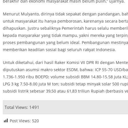
berakhir dan ekonomi masyarakat masih belum pulih,” ujarnya.
Menurut Mulyanto, dirinya tidak sepakat dengan pandangan, ba
untuk masyarakat itu hanya pemborosan, karenanya secara bert
dihapuskan. Justru sebaliknya Pemerintah harus selalu member
kepada masyarakar yang tidak mampu, yakni mereka yang terpin
proses pembangunan yang belum ideal. Pembangunan mestin
memberikan keadilan sosial bagi seluruh rakyat Indonesia.
Untuk diketahui, dari hasil Raker Komisi VII DPR RI dengan Ment
diputuskan asumsi makro sektor ESDM, bahwa: ICP 55-70 USD/bare
1.736-1.950 ribu BOEPD; volume subsidi BBM 14.80-15.58 juta KL
LPG 3 kg 7.50-8.00 juta M ton; subsidi tetap minyak solar 500 rupi
subsidi listrik sebesar 39,50 atau 61,83 triliun Rupiah (berbasis ve
Total Views: 1491
Post Views:
520