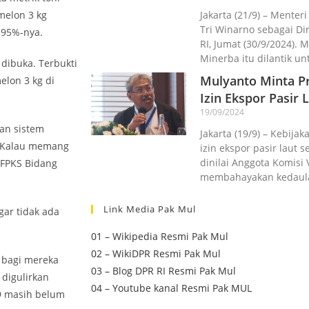
melon 3 kg
Jakarta (21/9) – Menter
Tri Winarno sebagai D
i 95%-nya.
RI, Jumat (30/9/2024).
Minerba itu dilantik un
 dibuka. Terbukti
Mulyanto Minta Pr
lon 3 kg di
Izin Ekspor Pasir L
19/09/2024
an sistem
Jakarta (19/9) – Kebij
. Kalau memang
izin ekspor pasir laut 
dinilai Anggota Komisi 
 FPKS Bidang
membahayakan kedaul
Link Media Pak Mul
gar tidak ada
01 – Wikipedia Resmi Pak Mul
02 – WikiDPR Resmi Pak Mul
 bagi mereka
03 – Blog DPR RI Resmi Pak Mul
 digulirkan
04 – Youtube kanal Resmi Pak MUL
9 masih belum