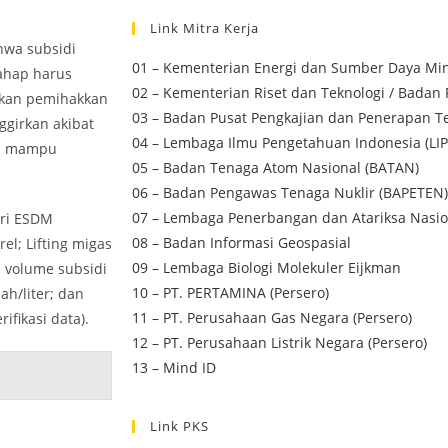
Link Mitra Kerja
hwa subsidi
01 – Kementerian Energi dan Sumber Daya Min
ahap harus
02 – Kementerian Riset dan Teknologi / Badan 
ikan pemihakkan
03 – Badan Pusat Pengkajian dan Penerapan Te
ggirkan akibat
04 – Lembaga Ilmu Pengetahuan Indonesia (LIP
ya mampu
05 – Badan Tenaga Atom Nasional (BATAN)
06 – Badan Pengawas Tenaga Nuklir (BAPETEN)
07 – Lembaga Penerbangan dan Atariksa Nasio
eri ESDM
08 – Badan Informasi Geospasial
l; Lifting migas
09 – Lembaga Biologi Molekuler Eijkman
; volume subsidi
10 – PT. PERTAMINA (Persero)
ah/liter; dan
11 – PT. Perusahaan Gas Negara (Persero)
rifikasi data).
12 – PT. Perusahaan Listrik Negara (Persero)
13 – Mind ID
Link PKS