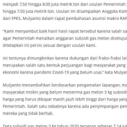
menjadi 7,50 hingga 8,00 juta metrik ton dari usulan Pemerintah
hingga 7,50 juta metrik ton. Usulan ini disampaikan Anggota Komi
dari FPKS, Mulyanto dalam rapat pembahasan asumsi makro RA
“Kami menyambut baik hasil hasil rapat tersebut karena salah s
agar Pemerintah menaikan anggaran subsidi gas melon disetujui
ditetapkan ini persis sesuai dengan usulan kami.
Ini tentunya dimungkinkan karena dukungan dari fraksi-fraksi lain
merupakan salah satu bentuk perjuangan bagi masyarakat yang 
ekonomi karena pandemi Covid-19 yang belum usai,” kata Mulyan
Mulyanto menambahkan berdasarkan pengamatan lapangan, ma
masyarakat miskin yang belum menerima gas melon 3 kg subsidi 
harga yang harus dibayar masih jauh lebih tinggi dari harga yan
Pemerintah. Salah satu sebabnya karena ada penyimpangan pen
mereka yang tidak berhak.
Data subsidi gas melon 3 kg tahun 2020 terserap sebesar 7.14 jut