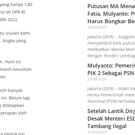
 yang hanya 7,40
Putusan MA Menan
si VII DPR RI
Fatia, Mulyanto:
PBN 2022.
Harus Bongkar Be
26/09/2024
atu usulan kami
Jakarta (26/9) – Anggota
. Angka yang
menyambut baik putusa
melibatkan Menko Marv
dengan Pendiri Lemba
. Hasil ini
Mulyanto: Pemeri
masih kesulitan
PIK 2 Sebagai PSN
to.
25/09/2024
Jakarta (25/9) – Wakil K
sih banyak
minta Pemerintah memba
ini. Belum lagi
Nasional (PSN) terhada
g ditetapkan
Setelah Lantik Di
yerapan oleh
Desak Menteri ES
Tambang Ilegal
21/09/2024
a metrik ton.