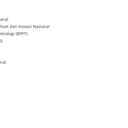
eral
Riset dan Inovasi Nasional
knologi (BPPT)
I)
nal