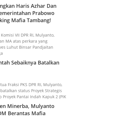
gkan Haris Azhar Dan
 Pemerintahan Prabowo
king Mafia Tambang!
 Komisi VII DPR RI, Mulyanto,
n MA atas perkara yang
es Luhut Binsar Pandjaitan
ga
ntah Sebaiknya Batalkan
etua Fraksi PKS DPR RI, Mulyanto,
talkan status Proyek Strategis
p Proyek Pantai Indah Kapuk 2 (PIK
rjen Minerba, Mulyanto
DM Berantas Mafia