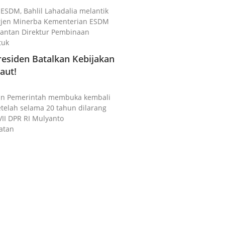
i ESDM, Bahlil Lahadalia melantik
irjen Minerba Kementerian ESDM
 Mantan Direktur Pembinaan
tuk
esiden Batalkan Kebijakan
aut!
akan Pemerintah membuka kembali
setelah selama 20 tahun dilarang
VII DPR RI Mulyanto
atan