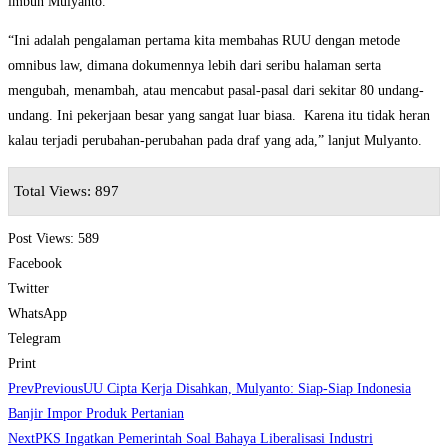
imbuh Mulyanto.
“Ini adalah pengalaman pertama kita membahas RUU dengan metode
omnibus law, dimana dokumennya lebih dari seribu halaman serta
mengubah, menambah, atau mencabut pasal-pasal dari sekitar 80 undang-
undang. Ini pekerjaan besar yang sangat luar biasa. Karena itu tidak heran
kalau terjadi perubahan-perubahan pada draf yang ada,” lanjut Mulyanto.
Total Views: 897
Post Views:
589
Facebook
Twitter
WhatsApp
Telegram
Print
Prev
Previous
UU Cipta Kerja Disahkan, Mulyanto: Siap-Siap Indonesia
Banjir Impor Produk Pertanian
Next
PKS Ingatkan Pemerintah Soal Bahaya Liberalisasi Industri