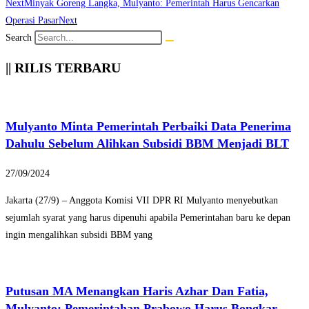
Next
Minyak Goreng Langka, Mulyanto: Pemerintah Harus Gencarkan
Operasi Pasar
Next
Search
|| RILIS TERBARU
Mulyanto Minta Pemerintah Perbaiki Data Penerima
Dahulu Sebelum Alihkan Subsidi BBM Menjadi BLT
27/09/2024
Jakarta (27/9) – Anggota Komisi VII DPR RI Mulyanto menyebutkan
sejumlah syarat yang harus dipenuhi apabila Pemerintahan baru ke depan
ingin mengalihkan subsidi BBM yang
Putusan MA Menangkan Haris Azhar Dan Fatia,
Mulyanto: Pemerintahan Prabowo Harus Bongkar