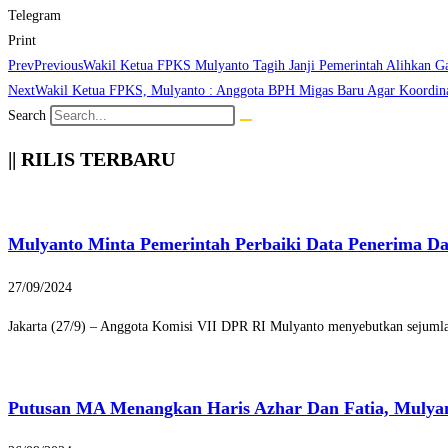
Telegram
Print
Prev
Previous
Wakil Ketua FPKS Mulyanto Tagih Janji Pemerintah Alihkan Ga
Next
Wakil Ketua FPKS, Mulyanto : Anggota BPH Migas Baru Agar Koordin
Search
|| RILIS TERBARU
Mulyanto Minta Pemerintah Perbaiki Data Penerima D
27/09/2024
Jakarta (27/9) – Anggota Komisi VII DPR RI Mulyanto menyebutkan sejumlah
Putusan MA Menangkan Haris Azhar Dan Fatia, Mulya