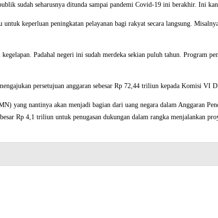
lik sudah seharusnya ditunda sampai pandemi Covid-19 ini berakhir. Ini kan
ntuk keperluan peningkatan pelayanan bagi rakyat secara langsung. Misalnya
egelapan. Padahal negeri ini sudah merdeka sekian puluh tahun. Program pening
engajukan persetujuan anggaran sebesar Rp 72,44 triliun kepada Komisi VI D
MN) yang nantinya akan menjadi bagian dari uang negara dalam Anggaran Pe
r Rp 4,1 triliun untuk penugasan dukungan dalam rangka menjalankan proyek