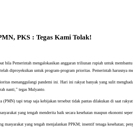
PMN, PKS : Tegas Kami Tolak!
 tepat bila Pemerintah mengalokasikan anggaran triliunan rupiah untuk memba
elah diproyeksikan untuk program-program prioritas. Pemerintah harusnya m
 prioritas menanggulangi pandemi ini. Hari ini rakyat banyak yang sulit mengh
ah nanti,” tegas Mulyanto.
PMN) tapi tetap saja kebijakan tersebut tidak pantas dilakukan di saat raky
asyarakat yang tengah menderita baik secara kesehatan maupun ekonomi seperti
 masyarakat yang tengah menjalankan PPKM; insentif tenaga kesehatan; penyed