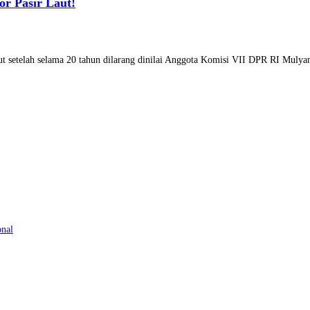
or Pasir Laut!
aut setelah selama 20 tahun dilarang dinilai Anggota Komisi VII DPR RI Mul
onal