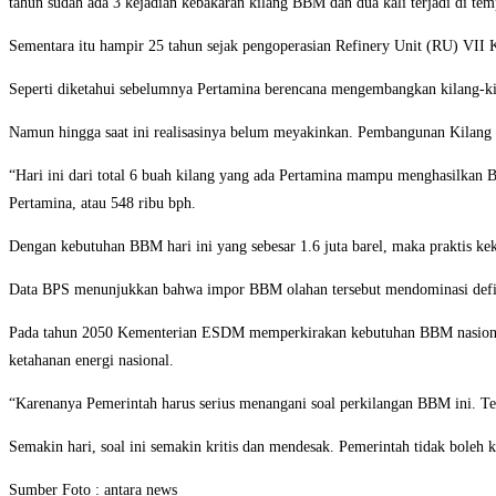
tahun sudah ada 3 kejadian kebakaran kilang BBM dan dua kali terjadi di te
Sementara itu hampir 25 tahun sejak pengoperasian Refinery Unit (RU) VII K
Seperti diketahui sebelumnya Pertamina berencana mengembangkan kilang-kil
Namun hingga saat ini realisasinya belum meyakinkan. Pembangunan Kilang 
“Hari ini dari total 6 buah kilang yang ada Pertamina mampu menghasilkan
Pertamina, atau 548 ribu bph.
Dengan kebutuhan BBM hari ini yang sebesar 1.6 juta barel, maka praktis ke
Data BPS menunjukkan bahwa impor BBM olahan tersebut mendominasi defisit
Pada tahun 2050 Kementerian ESDM memperkirakan kebutuhan BBM nasional me
ketahanan energi nasional.
“Karenanya Pemerintah harus serius menangani soal perkilangan BBM ini. Ter
Semakin hari, soal ini semakin kritis dan mendesak. Pemerintah tidak boleh 
Sumber Foto : antara news