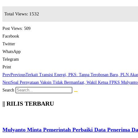
Total Views: 1532
Post Views:
509
Facebook
Twitter
WhatsApp
Telegram
Print
Prev
Previous
Terkait Transisi Energi, PKS: Tanpa Terobosan Baru, PLN Aka
Next
Soal Pernyataan Vaksin Tidak Bermanfaat, Wakil Ketua FPKS Mulyanto
Search
|| RILIS TERBARU
Mulyanto Minta Pemerintah Perbaiki Data Penerima D