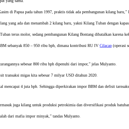
mpat yang sama.
asim di Papua pada tahun 1997, praktis tidak ada pembangunan kilang baru,” 
ang yang ada dan menambah 2 kilang baru, yakni Kilang Tuban dengan kapasita
Tuban terus molor, sedang pembangunan Kilang Bontang dibatalkan karena ke
 BBM sebanyak 850 – 950 ribu bph, dimana kontribusi RU IV
Cilacap
(operasi s
kurangannya sebesar 800 ribu bph dipenuhi dari impor,” jelas Mulyanto.
 transaksi migas kita sebesar 7 milyar USD ditahun 2020.
ncapai 4 juta bph. Sehingga diperkirakan impor BBM dan defisit tarnsaksi 
masuk juga kilang untuk produksi petrokimia dan diversifikasi produk batubar
kalah dari mafia impor minyak,” tandas Mulyanto.