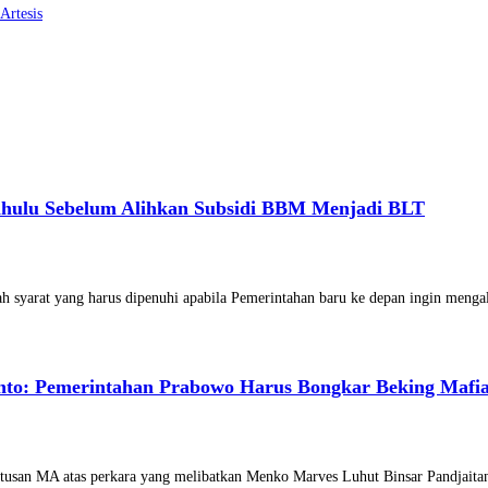
Artesis
ahulu Sebelum Alihkan Subsidi BBM Menjadi BLT
 syarat yang harus dipenuhi apabila Pemerintahan baru ke depan ingin meng
nto: Pemerintahan Prabowo Harus Bongkar Beking Mafi
tusan MA atas perkara yang melibatkan Menko Marves Luhut Binsar Pandjaita