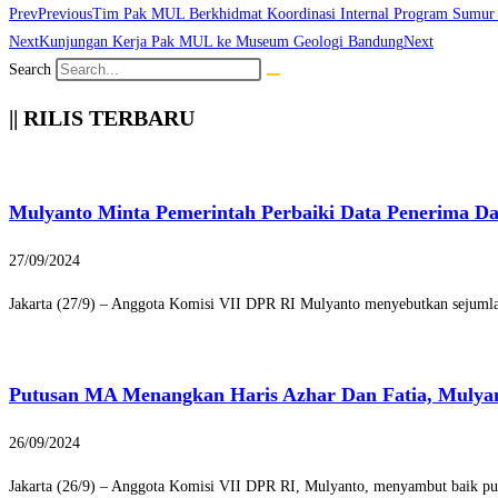
Prev
Previous
Tim Pak MUL Berkhidmat Koordinasi Internal Program Sumur 
Next
Kunjungan Kerja Pak MUL ke Museum Geologi Bandung
Next
Search
|| RILIS TERBARU
Mulyanto Minta Pemerintah Perbaiki Data Penerima D
27/09/2024
Jakarta (27/9) – Anggota Komisi VII DPR RI Mulyanto menyebutkan sejumlah
Putusan MA Menangkan Haris Azhar Dan Fatia, Mulya
26/09/2024
Jakarta (26/9) – Anggota Komisi VII DPR RI, Mulyanto, menyambut baik pu