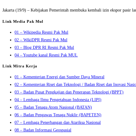
Jakarta (19/9) – Kebijakan Pemerintah membuka kembali izin ekspor pasir l
Link Media Pak Mul
01 – Wikipedia Resmi Pak Mul
02 – WikiDPR Resmi Pak Mul
03 – Blog DPR RI Resmi Pak Mul
04 – Youtube kanal Resmi Pak MUL
Link Mitra Kerja
01 – Kementerian Energi dan Sumber Daya Mineral
02 – Kementerian Riset dan Teknologi / Badan Riset dan Inovasi Nasi
03 – Badan Pusat Pengkajian dan Penerapan Teknologi (BPPT)
04 – Lembaga Ilmu Pengetahuan Indonesia (LIPI)
05 – Badan Tenaga Atom Nasional (BATAN)
06 – Badan Pengawas Tenaga Nuklir (BAPETEN)
07 – Lembaga Penerbangan dan Atariksa Nasional
08 – Badan Informasi Geospasial