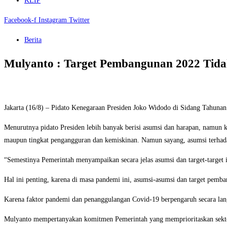
KLIP
Facebook-f
Instagram
Twitter
Berita
Mulyanto : Target Pembangunan 2022 Tida
Jakarta (16/8) – Pidato Kenegaraan Presiden Joko Widodo di Sidang Tahun
Menurutnya pidato Presiden lebih banyak berisi asumsi dan harapan, namun k
maupun tingkat pengangguran dan kemiskinan. Namun sayang, asumsi terhada
“Semestinya Pemerintah menyampaikan secara jelas asumsi dan target-targe
Hal ini penting, karena di masa pandemi ini, asumsi-asumsi dan target pemb
Karena faktor pandemi dan penanggulangan Covid-19 berpengaruh secara lang
Mulyanto mempertanyakan komitmen Pemerintah yang memprioritaskan sektor 