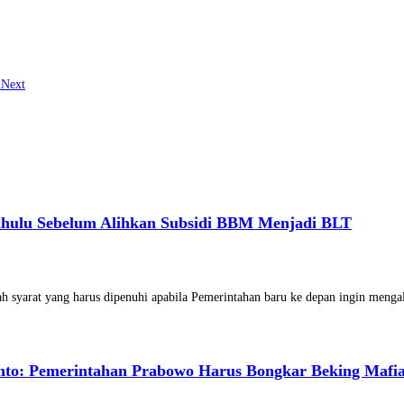
i
Next
ahulu Sebelum Alihkan Subsidi BBM Menjadi BLT
 syarat yang harus dipenuhi apabila Pemerintahan baru ke depan ingin meng
nto: Pemerintahan Prabowo Harus Bongkar Beking Mafi