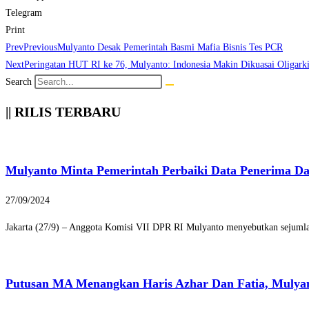
Telegram
Print
Prev
Previous
Mulyanto Desak Pemerintah Basmi Mafia Bisnis Tes PCR
Next
Peringatan HUT RI ke 76, Mulyanto: Indonesia Makin Dikuasai Oligark
Search
|| RILIS TERBARU
Mulyanto Minta Pemerintah Perbaiki Data Penerima D
27/09/2024
Jakarta (27/9) – Anggota Komisi VII DPR RI Mulyanto menyebutkan sejumlah
Putusan MA Menangkan Haris Azhar Dan Fatia, Mulya