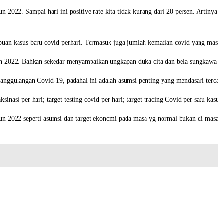
hun 2022. Sampai hari ini positive rate kita tidak kurang dari 20 persen. Artinya
ribuan kasus baru covid perhari. Termasuk juga jumlah kematian covid yang masih
hun 2022. Bahkan sekedar menyampaikan ungkapan duka cita dan bela sungkawa 
ggulangan Covid-19, padahal ini adalah asumsi penting yang mendasari tercap
nasi per hari; target testing covid per hari; target tracing Covid per satu kasus
un 2022 seperti asumsi dan target ekonomi pada masa yg normal bukan di mas