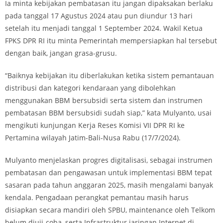
Ia minta kebijakan pembatasan itu jangan dipaksakan berlaku
pada tanggal 17 Agustus 2024 atau pun diundur 13 hari
setelah itu menjadi tanggal 1 September 2024. Wakil Ketua
FPKS DPR RI itu minta Pemerintah mempersiapkan hal tersebut
dengan baik, jangan grasa-grusu.
“Baiknya kebijakan itu diberlakukan ketika sistem pemantauan
distribusi dan kategori kendaraan yang dibolehkan
menggunakan BBM bersubsidi serta sistem dan instrumen
pembatasan BBM bersubsidi sudah siap,” kata Mulyanto, usai
mengikuti kunjungan Kerja Reses Komisi VII DPR RI ke
Pertamina wilayah Jatim-Bali-Nusa Rabu (17/7/2024).
Mulyanto menjelaskan progres digitalisasi, sebagai instrumen
pembatasan dan pengawasan untuk implementasi BBM tepat
sasaran pada tahun anggaran 2025, masih mengalami banyak
kendala. Pengadaan perangkat pemantau masih harus
disiapkan secara mandiri oleh SPBU, maintenance oleh Telkom
belum diuji-coba, serta Infrastruktur jaringan Internet di