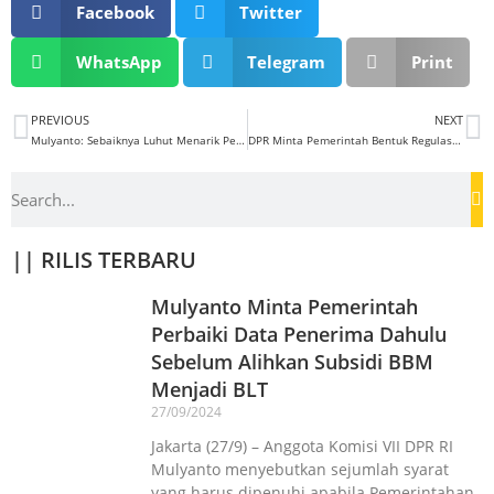
Facebook
Twitter
WhatsApp
Telegram
Print
PREVIOUS
NEXT
Mulyanto: Sebaiknya Luhut Menarik Pernyataannya Tentang Pembatasan BBM Bersubsidi
DPR Minta Pemerintah Bentuk Regulasi Sebelum Lakukan Program BBM Bersubsidi Tepat Sasaran
|| RILIS TERBARU
Mulyanto Minta Pemerintah
Perbaiki Data Penerima Dahulu
Sebelum Alihkan Subsidi BBM
Menjadi BLT
27/09/2024
Jakarta (27/9) – Anggota Komisi VII DPR RI
Mulyanto menyebutkan sejumlah syarat
yang harus dipenuhi apabila Pemerintahan