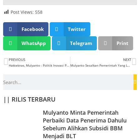
Post Views:
558
Facebook
Twitter
WhatsApp
Telegram
Print
PREVIOUS
NEXT
Hakteknas, Mulyanto : Politik Inovasi Pemerintahan Jokowi Amburadul
Mulyanto Sesalkan Pemerintah Yang Lembek Terapkan Aturan DMO, Sebabkan Krisis Batubara PLN
|| RILIS TERBARU
Mulyanto Minta Pemerintah
Perbaiki Data Penerima Dahulu
Sebelum Alihkan Subsidi BBM
Menjadi BLT