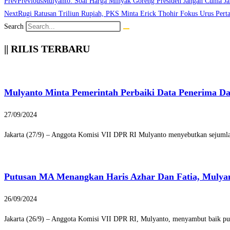
Prev
Previous
Mulyanto: Soal Harga Minyak Goreng Presiden Jangan Cuma Ja
Next
Rugi Ratusan Triliun Rupiah, PKS Minta Erick Thohir Fokus Urus Per
Search
|| RILIS TERBARU
Mulyanto Minta Pemerintah Perbaiki Data Penerima D
27/09/2024
Jakarta (27/9) – Anggota Komisi VII DPR RI Mulyanto menyebutkan sejumlah
Putusan MA Menangkan Haris Azhar Dan Fatia, Mulya
26/09/2024
Jakarta (26/9) – Anggota Komisi VII DPR RI, Mulyanto, menyambut baik pu