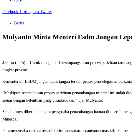
KLIP
Facebook-f
Instagram
Twitter
Berita
Mulyanto Minta Menteri Esdm Jangan Lepa
Jakarta (24/5) – Untuk mengindari kesimpangsiuran proses perizinan tamba
tingkat provinsi.
Kementerian ESDM jangan lepas tangan terkait proses pendelegasian perizinan 
“Meskipun secara aturan proses perizinan penambangan mineral ini sudah did
sesuai dengan ketentuan yang dimaksudkan,” ujar Mulyanto.
Sebelumnya diberitakan para pengusaha penambangan batuan di daerah menge
Minerba.
Para pengusaha merasa terjadi kesimpangsuran penanganan masalah izin pen