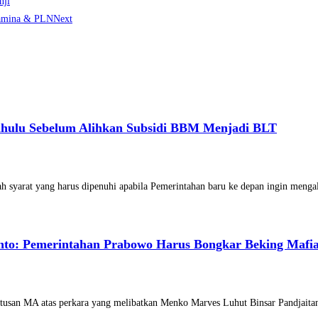
nji
tamina & PLN
Next
ahulu Sebelum Alihkan Subsidi BBM Menjadi BLT
 syarat yang harus dipenuhi apabila Pemerintahan baru ke depan ingin meng
nto: Pemerintahan Prabowo Harus Bongkar Beking Mafi
tusan MA atas perkara yang melibatkan Menko Marves Luhut Binsar Pandjaita