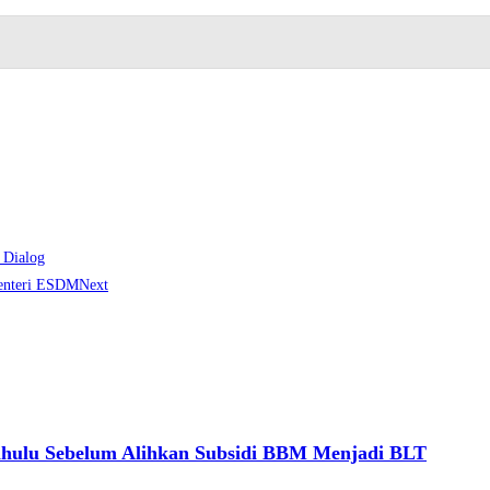
 Dialog
Menteri ESDM
Next
ahulu Sebelum Alihkan Subsidi BBM Menjadi BLT