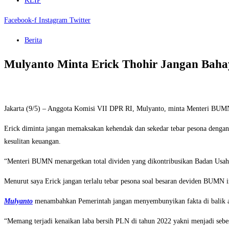
KLIP
Facebook-f
Instagram
Twitter
Berita
Mulyanto Minta Erick Thohir Jangan Baha
Jakarta (9/5) – Anggota Komisi VII DPR RI, Mulyanto, minta Menteri B
Erick diminta jangan memaksakan kehendak dan sekedar tebar pesona denga
kesulitan keuangan.
“Menteri BUMN menargetkan total dividen yang dikontribusikan Badan Usaha M
Menurut saya Erick jangan terlalu tebar pesona soal besaran deviden BUMN 
Mulyanto
menambahkan Pemerintah jangan menyembunyikan fakta di balik angk
“Memang terjadi kenaikan laba bersih PLN di tahun 2022 yakni menjadi sebesa