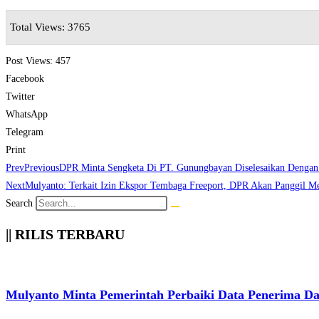
Total Views: 3765
Post Views:
457
Facebook
Twitter
WhatsApp
Telegram
Print
Prev
Previous
DPR Minta Sengketa Di PT. Gunungbayan Diselesaikan Dengan
Next
Mulyanto: Terkait Izin Ekspor Tembaga Freeport, DPR Akan Panggil 
Search
|| RILIS TERBARU
Mulyanto Minta Pemerintah Perbaiki Data Penerima D