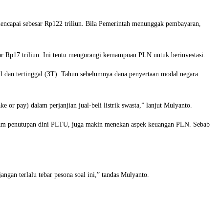
 mencapai sebesar Rp122 triliun. Bila Pemerintah menunggak pembayaran,
ar Rp17 triliun. Ini tentu mengurangi kemampuan PLN untuk berinvestasi.
l dan tertinggal (3T). Tahun sebelumnya dana penyertaan modal negara
 or pay) dalam perjanjian jual-beli listrik swasta,” lanjut Mulyanto.
am penutupan dini PLTU, juga makin menekan aspek keuangan PLN. Sebab
gan terlalu tebar pesona soal ini,” tandas Mulyanto.