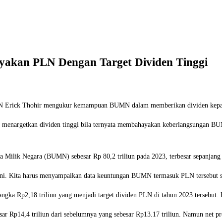
yakan PLN Dengan Target Dividen Tinggi
UMN Erick Thohir mengukur kemampuan BUMN dalam memberikan dividen kepa
n menargetkan dividen tinggi bila ternyata membahayakan keberlangsungan B
ilik Negara (BUMN) sebesar Rp 80,2 triliun pada 2023, terbesar sepanjang se
ini. Kita harus menyampaikan data keuntungan BUMN termasuk PLN tersebut sec
a Rp2,18 triliun yang menjadi target dividen PLN di tahun 2023 tersebut. Ha
r Rp14,4 triliun dari sebelumnya yang sebesar Rp13.17 triliun. Namun net pro