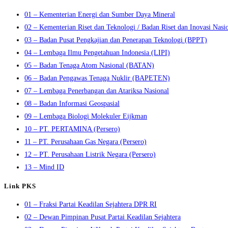
01 – Kementerian Energi dan Sumber Daya Mineral
02 – Kementerian Riset dan Teknologi / Badan Riset dan Inovasi Nasi
03 – Badan Pusat Pengkajian dan Penerapan Teknologi (BPPT)
04 – Lembaga Ilmu Pengetahuan Indonesia (LIPI)
05 – Badan Tenaga Atom Nasional (BATAN)
06 – Badan Pengawas Tenaga Nuklir (BAPETEN)
07 – Lembaga Penerbangan dan Atariksa Nasional
08 – Badan Informasi Geospasial
09 – Lembaga Biologi Molekuler Eijkman
10 – PT. PERTAMINA (Persero)
11 – PT. Perusahaan Gas Negara (Persero)
12 – PT. Perusahaan Listrik Negara (Persero)
13 – Mind ID
Link PKS
01 – Fraksi Partai Keadilan Sejahtera DPR RI
02 – Dewan Pimpinan Pusat Partai Keadilan Sejahtera