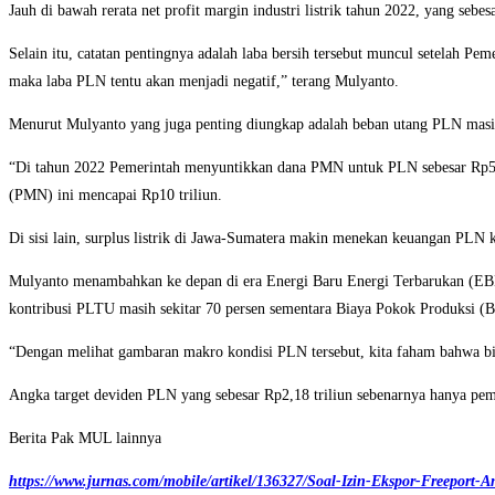
Jauh di bawah rerata net profit margin industri listrik tahun 2022, yang sebes
Selain itu, catatan pentingnya adalah laba bersih tersebut muncul setelah 
maka laba PLN tentu akan menjadi negatif,” terang Mulyanto.
Menurut Mulyanto yang juga penting diungkap adalah beban utang PLN masih 
“Di tahun 2022 Pemerintah menyuntikkan dana PMN untuk PLN sebesar Rp5 tri
(PMN) ini mencapai Rp10 triliun.
Di sisi lain, surplus listrik di Jawa-Sumatera makin menekan keuangan PLN ka
Mulyanto menambahkan ke depan di era Energi Baru Energi Terbarukan (E
kontribusi PLTU masih sekitar 70 persen sementara Biaya Pokok Produksi (
“Dengan melihat gambaran makro kondisi PLN tersebut, kita faham bahwa bis
Angka target deviden PLN yang sebesar Rp2,18 triliun sebenarnya hanya pema
Berita Pak MUL lainnya
https://www.jurnas.com/mobile/artikel/136327/Soal-Izin-Ekspor-Freeport-