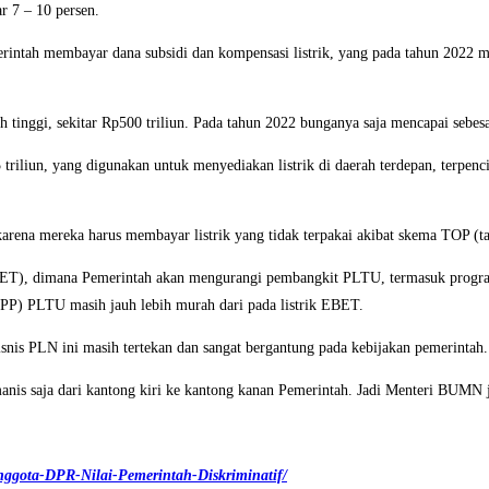
ar 7 – 10 persen.
Pemerintah membayar dana subsidi dan kompensasi listrik, yang pada tahun 2022
tinggi, sekitar Rp500 triliun. Pada tahun 2022 bunganya saja mencapai sebes
liun, yang digunakan untuk menyediakan listrik di daerah terdepan, terpenci
rena mereka harus membayar listrik yang tidak terpakai akibat skema TOP (take
BET), dimana Pemerintah akan mengurangi pembangkit PLTU, termasuk progr
BPP) PLTU masih jauh lebih murah dari pada listrik EBET.
nis PLN ini masih tertekan dan sangat bergantung pada kebijakan pemerintah.
nis saja dari kantong kiri ke kantong kanan Pemerintah. Jadi Menteri BUMN jan
Anggota-DPR-Nilai-Pemerintah-Diskriminatif/