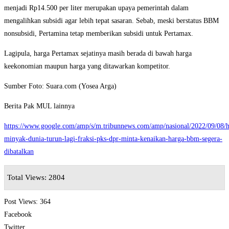
menjadi Rp14.500 per liter merupakan upaya pemerintah dalam
mengalihkan subsidi agar lebih tepat sasaran. Sebab, meski berstatus BBM
nonsubsidi, Pertamina tetap memberikan subsidi untuk Pertamax.
Lagipula, harga Pertamax sejatinya masih berada di bawah harga
keekonomian maupun harga yang ditawarkan kompetitor.
Sumber Foto: Suara.com (Yosea Arga)
Berita Pak MUL lainnya
https://www.google.com/amp/s/m.tribunnews.com/amp/nasional/2022/09/08/h
minyak-dunia-turun-lagi-fraksi-pks-dpr-minta-kenaikan-harga-bbm-segera-
dibatalkan
Total Views: 2804
Post Views:
364
Facebook
Twitter