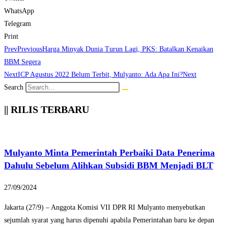
WhatsApp
Telegram
Print
Prev
Previous
Harga Minyak Dunia Turun Lagi, PKS: Batalkan Kenaikan
BBM Segera
Next
ICP Agustus 2022 Belum Terbit, Mulyanto: Ada Apa Ini?
Next
Search
|| RILIS TERBARU
Mulyanto Minta Pemerintah Perbaiki Data Penerima
Dahulu Sebelum Alihkan Subsidi BBM Menjadi BLT
27/09/2024
Jakarta (27/9) – Anggota Komisi VII DPR RI Mulyanto menyebutkan
sejumlah syarat yang harus dipenuhi apabila Pemerintahan baru ke depan