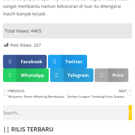
sangat membantu namun kebocoran di luar itu ditengarai
masih banyak terjadi.
Total Views: 4465
Post Views:
267
Facebook
Twitter
WhatsApp
Telegram
Print
PREVIOUS
NEXT
Mulyanto: Power Wheeling Membahayakan Kedaulatan Energi Nasional
Korban Longsor Tambang Emas Suwawa 325 Orang , DPR: Pemerintah Jangan Lakukan Pembiaraan
|| RILIS TERBARU