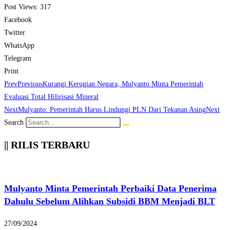
Post Views:
317
Facebook
Twitter
WhatsApp
Telegram
Print
Prev
Previous
Kurangi Kerugian Negara, Mulyanto Minta Pemerintah
Evaluasi Total Hilirisasi Mineral
Next
Mulyanto: Pemerintah Harus Lindungi PLN Dari Tekanan Asing
Next
Search
|| RILIS TERBARU
Mulyanto Minta Pemerintah Perbaiki Data Penerima
Dahulu Sebelum Alihkan Subsidi BBM Menjadi BLT
27/09/2024