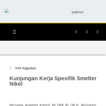
RILIS BERITA
INFO KEGIATAN
INFO DAPIL
Info Kegiatan
Kunjungan Kerja Spesifik Smelter
Nikel
Bersama Anggota Komisi VII DPR RI, DR.H. Mulyanto,