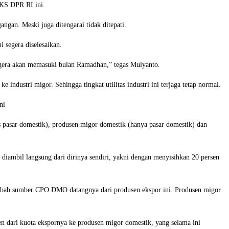
 PKS DPR RI ini.
ngan. Meski juga ditengarai tidak ditepati.
 segera diselesaikan.
a segera akan memasuki bulan Ramadhan,” tegas Mulyanto.
ndustri migor. Sehingga tingkat utilitas industri ini terjaga tetap normal.
ni
us pasar domestik), produsen migor domestik (hanya pasar domestik) dan
iambil langsung dari dirinya sendiri, yakni dengan menyisihkan 20 persen
Sebab sumber CPO DMO datangnya dari produsen ekspor ini. Produsen migor
 dari kuota ekspornya ke produsen migor domestik, yang selama ini