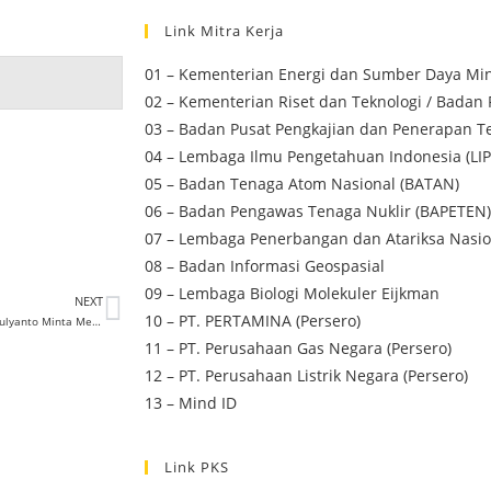
Link Mitra Kerja
01 – Kementerian Energi dan Sumber Daya Min
02 – Kementerian Riset dan Teknologi / Badan 
03 – Badan Pusat Pengkajian dan Penerapan Te
04 – Lembaga Ilmu Pengetahuan Indonesia (LIP
05 – Badan Tenaga Atom Nasional (BATAN)
06 – Badan Pengawas Tenaga Nuklir (BAPETEN)
07 – Lembaga Penerbangan dan Atariksa Nasio
08 – Badan Informasi Geospasial
09 – Lembaga Biologi Molekuler Eijkman
NEXT
10 – PT. PERTAMINA (Persero)
Soal Jual-Beli Jabatan di BUMN, Mulyanto Minta Menteri Erick Jangan Asal Bicara
11 – PT. Perusahaan Gas Negara (Persero)
12 – PT. Perusahaan Listrik Negara (Persero)
13 – Mind ID
Link PKS