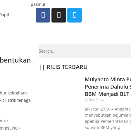
Dapil
mbentukan
|| RILIS TERBARU
Mulyanto Minta Pe
Penerima Dahulu S
ebut keinginan
BBM Menjadi BLT
t listrik tenaga
27/09/2024
Jakarta (27/9) – Anggot
menyebutkan sejumlah 
ntuk
apabila Pemerintahan 
subsidi BBM yang
on (NEPIO)