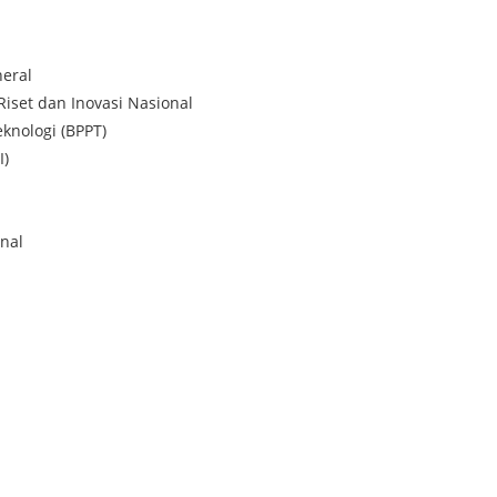
eral
Riset dan Inovasi Nasional
knologi (BPPT)
I)
nal