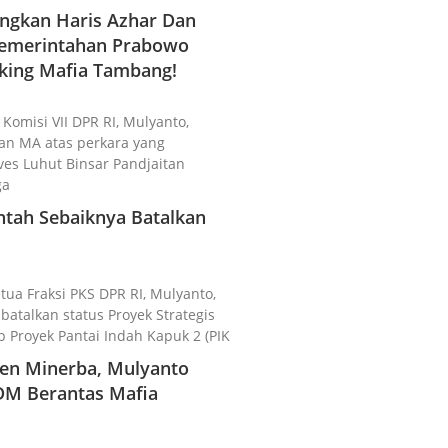
gkan Haris Azhar Dan
 Pemerintahan Prabowo
king Mafia Tambang!
 Komisi VII DPR RI, Mulyanto,
n MA atas perkara yang
es Luhut Binsar Pandjaitan
ga
ntah Sebaiknya Batalkan
etua Fraksi PKS DPR RI, Mulyanto,
talkan status Proyek Strategis
p Proyek Pantai Indah Kapuk 2 (PIK
rjen Minerba, Mulyanto
DM Berantas Mafia