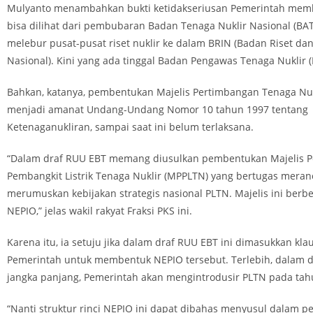
Mulyanto menambahkan bukti ketidakseriusan Pemerintah me
bisa dilihat dari pembubaran Badan Tenaga Nuklir Nasional (BA
melebur pusat-pusat riset nuklir ke dalam BRIN (Badan Riset dan
Nasional). Kini yang ada tinggal Badan Pengawas Tenaga Nuklir (
Bahkan, katanya, pembentukan Majelis Pertimbangan Tenaga Nuk
menjadi amanat Undang-Undang Nomor 10 tahun 1997 tentang
Ketenaganukliran, sampai saat ini belum terlaksana.
“Dalam draf RUU EBT memang diusulkan pembentukan Majelis 
Pembangkit Listrik Tenaga Nuklir (MPPLTN) yang bertugas mera
merumuskan kebijakan strategis nasional PLTN. Majelis ini ber
NEPIO,” jelas wakil rakyat Fraksi PKS ini.
Karena itu, ia setuju jika dalam draf RUU EBT ini dimasukkan kla
Pemerintah untuk membentuk NEPIO tersebut. Terlebih, dalam d
jangka panjang, Pemerintah akan mengintrodusir PLTN pada tah
“Nanti struktur rinci NEPIO ini dapat dibahas menyusul dalam p