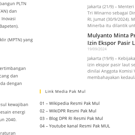
mbangun PLTN
Jakarta (21/9) – Menter
TAN) dan
Tri Winarno sebagai D
 Inovasi
RI, Jumat (30/9/2024).
Minerba itu dilantik un
Bapeten).
Mulyanto Minta Pr
lir (MPTN) yang
Izin Ekspor Pasir L
19/09/2024
Jakarta (19/9) – Kebij
izin ekspor pasir laut 
Pertimbangan
dinilai Anggota Komisi 
ncang dan
membahayakan kedaul
beda dengan
Link Media Pak Mul
01 – Wikipedia Resmi Pak Mul
usul kewajiban
02 – WikiDPR Resmi Pak Mul
esain energi
03 – Blog DPR RI Resmi Pak Mul
un 2040.
04 – Youtube kanal Resmi Pak MUL
eraturan