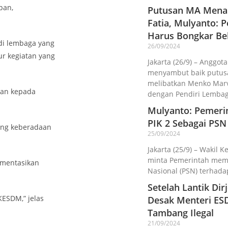
pan,
Putusan MA Menan
Fatia, Mulyanto:
Harus Bongkar Be
di lembaga yang
26/09/2024
r kegiatan yang
Jakarta (26/9) – Anggota
menyambut baik putusa
melibatkan Menko Marv
kan kepada
dengan Pendiri Lemba
Mulyanto: Pemeri
PIK 2 Sebagai PSN
ng keberadaan
25/09/2024
Jakarta (25/9) – Wakil K
minta Pemerintah memba
ementasikan
Nasional (PSN) terhada
Setelah Lantik Di
KESDM,” jelas
Desak Menteri ES
Tambang Ilegal
21/09/2024