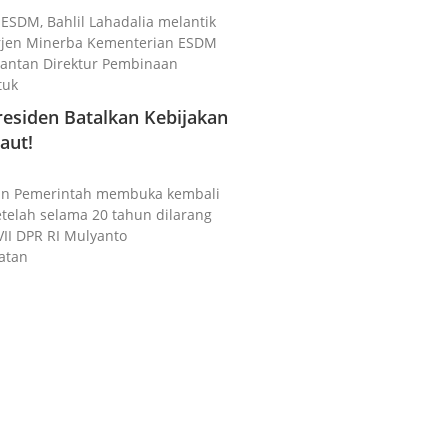
i ESDM, Bahlil Lahadalia melantik
irjen Minerba Kementerian ESDM
 Mantan Direktur Pembinaan
tuk
esiden Batalkan Kebijakan
aut!
akan Pemerintah membuka kembali
setelah selama 20 tahun dilarang
VII DPR RI Mulyanto
atan