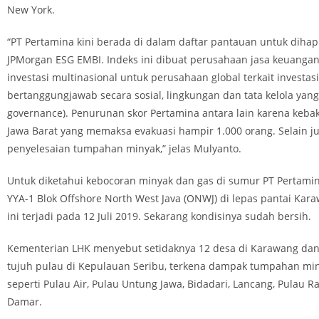
New York.
“PT Pertamina kini berada di dalam daftar pantauan untuk dihap
JPMorgan ESG EMBI. Indeks ini dibuat perusahaan jasa keuanga
investasi multinasional untuk perusahaan global terkait investas
bertanggungjawab secara sosial, lingkungan dan tata kelola yang
governance). Penurunan skor Pertamina antara lain karena kebak
Jawa Barat yang memaksa evakuasi hampir 1.000 orang. Selain jug
penyelesaian tumpahan minyak,” jelas Mulyanto.
Untuk diketahui kebocoran minyak dan gas di sumur PT Pertamin
YYA-1 Blok Offshore North West Java (ONWJ) di lepas pantai Kara
ini terjadi pada 12 Juli 2019. Sekarang kondisinya sudah bersih.
Kementerian LHK menyebut setidaknya 12 desa di Karawang dan 
tujuh pulau di Kepulauan Seribu, terkena dampak tumpahan min
seperti Pulau Air, Pulau Untung Jawa, Bidadari, Lancang, Pulau R
Damar.