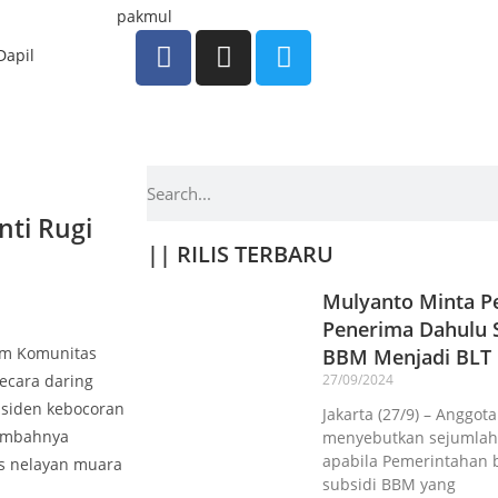
Dapil
nti Rugi
|| RILIS TERBARU
Mulyanto Minta Pe
Penerima Dahulu S
lam Komunitas
BBM Menjadi BLT
ecara daring
27/09/2024
nsiden kebocoran
Jakarta (27/9) – Anggot
limbahnya
menyebutkan sejumlah 
apabila Pemerintahan 
s nelayan muara
subsidi BBM yang