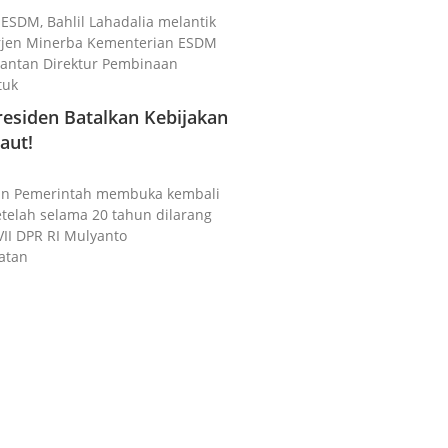
i ESDM, Bahlil Lahadalia melantik
irjen Minerba Kementerian ESDM
 Mantan Direktur Pembinaan
tuk
esiden Batalkan Kebijakan
aut!
akan Pemerintah membuka kembali
setelah selama 20 tahun dilarang
VII DPR RI Mulyanto
atan