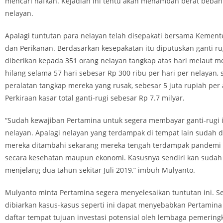
mencari nafkah. Kejadian ini tentu akan menambah berat beban
nelayan.
Apalagi tuntutan para nelayan telah disepakati bersama Kement
dan Perikanan. Berdasarkan kesepakatan itu diputuskan ganti ru
diberikan kepada 351 orang nelayan tangkap atas hari melaut m
hilang selama 57 hari sebesar Rp 300 ribu per hari per nelayan, s
peralatan tangkap mereka yang rusak, sebesar 5 juta rupiah per 
Perkiraan kasar total ganti-rugi sebesar Rp 7.7 milyar.
“Sudah kewajiban Pertamina untuk segera membayar ganti-rugi 
nelayan. Apalagi nelayan yang terdampak di tempat lain sudah d
mereka ditambahi sekarang mereka tengah terdampak pandemi 
secara kesehatan maupun ekonomi. Kasusnya sendiri kan sudah
menjelang dua tahun sekitar Juli 2019,” imbuh Mulyanto.
Mulyanto minta Pertamina segera menyelesaikan tuntutan ini. S
dibiarkan kasus-kasus seperti ini dapat menyebabkan Pertamina 
daftar tempat tujuan investasi potensial oleh lembaga pemeringk