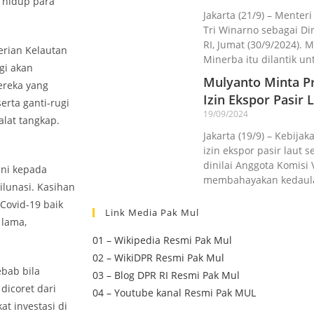
 hidup para
Jakarta (21/9) – Menter
Tri Winarno sebagai D
RI, Jumat (30/9/2024).
erian Kelautan
Minerba itu dilantik un
gi akan
Mulyanto Minta Pr
ereka yang
Izin Ekspor Pasir L
erta ganti-rugi
19/09/2024
alat tangkap.
Jakarta (19/9) – Kebij
izin ekspor pasir laut 
dinilai Anggota Komisi 
ini kepada
membahayakan kedaul
ilunasi. Kasihan
Covid-19 baik
Link Media Pak Mul
 lama,
01 – Wikipedia Resmi Pak Mul
02 – WikiDPR Resmi Pak Mul
ebab bila
03 – Blog DPR RI Resmi Pak Mul
dicoret dari
04 – Youtube kanal Resmi Pak MUL
at investasi di