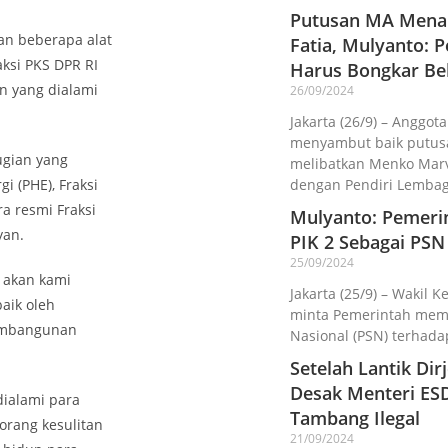
Putusan MA Menan
dan beberapa alat
Fatia, Mulyanto:
ksi PKS DPR RI
Harus Bongkar Be
 yang dialami
26/09/2024
Jakarta (26/9) – Anggota
menyambut baik putusa
ugian yang
melibatkan Menko Marv
i (PHE), Fraksi
dengan Pendiri Lemba
ra resmi Fraksi
Mulyanto: Pemeri
yan.
PIK 2 Sebagai PSN
25/09/2024
 akan kami
Jakarta (25/9) – Wakil K
baik oleh
minta Pemerintah memba
Pembangunan
Nasional (PSN) terhada
Setelah Lantik Di
Desak Menteri ES
ialami para
Tambang Ilegal
orang kesulitan
21/09/2024