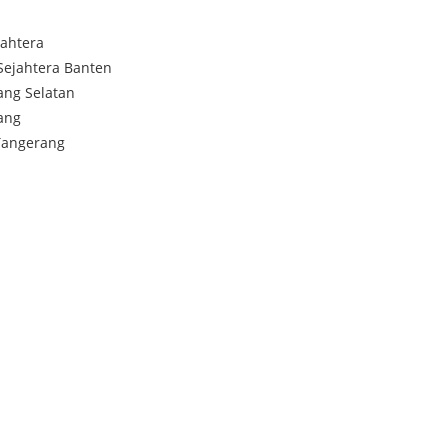
jahtera
Sejahtera Banten
ang Selatan
ang
Tangerang