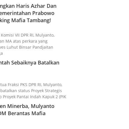
gkan Haris Azhar Dan
 Pemerintahan Prabowo
king Mafia Tambang!
 Komisi VII DPR RI, Mulyanto,
n MA atas perkara yang
es Luhut Binsar Pandjaitan
ga
ntah Sebaiknya Batalkan
etua Fraksi PKS DPR RI, Mulyanto,
talkan status Proyek Strategis
p Proyek Pantai Indah Kapuk 2 (PIK
rjen Minerba, Mulyanto
DM Berantas Mafia