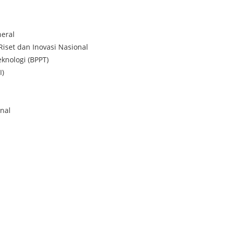
eral
Riset dan Inovasi Nasional
knologi (BPPT)
I)
nal