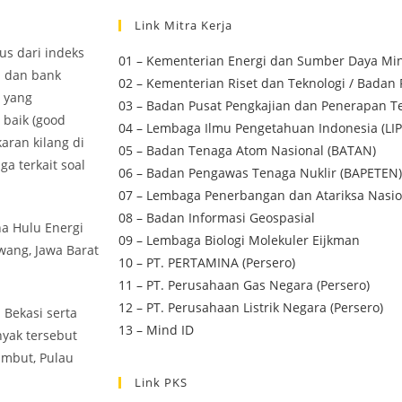
Link Mitra Kerja
us dari indeks
01 – Kementerian Energi dan Sumber Daya Min
n dan bank
02 – Kementerian Riset dan Teknologi / Badan 
i yang
03 – Badan Pusat Pengkajian dan Penerapan Te
 baik (good
04 – Lembaga Ilmu Pengetahuan Indonesia (LIP
aran kilang di
05 – Badan Tenaga Atom Nasional (BATAN)
a terkait soal
06 – Badan Pengawas Tenaga Nuklir (BAPETEN)
07 – Lembaga Penerbangan dan Atariksa Nasio
08 – Badan Informasi Geospasial
a Hulu Energi
09 – Lembaga Biologi Molekuler Eijkman
wang, Jawa Barat
10 – PT. PERTAMINA (Persero)
11 – PT. Perusahaan Gas Negara (Persero)
12 – PT. Perusahaan Listrik Negara (Persero)
Bekasi serta
13 – Mind ID
yak tersebut
ambut, Pulau
Link PKS